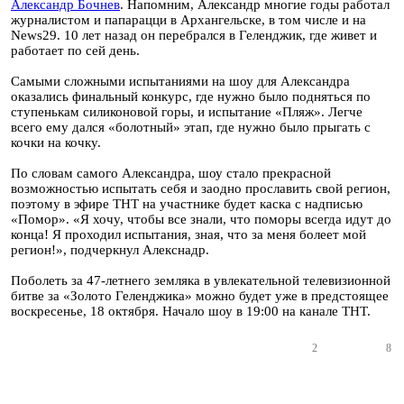
Александр Бочнев
. Напомним, Александр многие годы работал
журналистом и папарацци в Архангельске, в том числе и на
News29. 10 лет назад он перебрался в Геленджик, где живет и
работает по сей день.
Самыми сложными испытаниями на шоу для Александра
оказались финальный конкурс, где нужно было подняться по
ступенькам силиконовой горы, и испытание «Пляж». Легче
всего ему дался «болотный» этап, где нужно было прыгать с
кочки на кочку.
По словам самого Александра, шоу стало прекрасной
возможностью испытать себя и заодно прославить свой регион,
поэтому в эфире ТНТ на участнике будет каска с надписью
«Помор». «Я хочу, чтобы все знали, что поморы всегда идут до
конца! Я проходил испытания, зная, что за меня болеет мой
регион!», подчеркнул Алекснадр.
Поболеть за 47-летнего земляка в увлекательной телевизионной
битве за «Золото Геленджика» можно будет уже в предстоящее
воскресенье, 18 октября. Начало шоу в 19:00 на канале ТНТ.
2
8