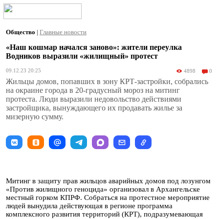
Общество
|
Главные новости
«Наш кошмар начался заново»: жители переулка
Водников выразили «жилищный» протест
09.12.23 20:25
4898
0
Жильцы домов, попавших в зону КРТ-застройки, собрались
на окраине города в 20-градусный мороз на митинг
протеста. Люди выразили недовольство действиями
застройщика, вынуждающего их продавать жилье за
мизерную сумму.
Митинг в защиту прав жильцов аварийных домов под лозунгом
«Против жилищного геноцида» организовал в Архангельске
местный горком КПРФ. Собраться на протестное мероприятие
людей вынудила действующая в регионе программа
комплексного развития территорий (КРТ), подразумевающая