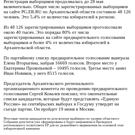
Регистрация выборщиков продолжалась до 28 мая
включительно. Общее число зарегистрированных выборщиков
на сайте PG.ER.RU по Архангельской области составило 48 126
человек. Это 5,4% от количества избирателей в регионе.
Из 48 126 зарегистрированных выборщиков проголосовали
около 40 тысяч. Это порядка 80% от числа
зарегистрированных на сайте предварительного голосования
выборщиков и более 4% от количества избирателей в
Архангельской области.
По партийному списку предварительное голосование выиграла
Елена Вторыгина, набрав 16669 голосов. Второе место у
Екатерины Прокопьевой – 10495 голосов. Третье место занял
Иван Новиков, у него 8515 голосов.
Председатель Архангельского регионального
организационного комитета по проведению предварительного
голосования Сергей Ковалев пояснил, что окончательные
списки кандидатов, которые будут представлять «Единую
Россию» на сентябрьских выборах в Госдуму утвердят на
съезде партии. Он пройдет 19 июня в Москве.
Итоговые списки кандидатов по результатам праймериз по уровню областного
Собрания депутатов уже сформированы и будут направлены в Президиум
регионального политсовета ЕР для их дальнейшего выдвижения на основной этап
избирательной кампании.