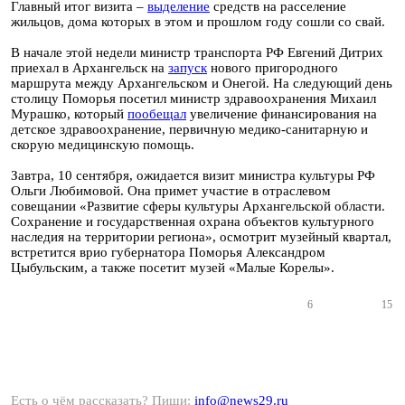
Главный итог визита –
выделение
средств на расселение
жильцов, дома которых в этом и прошлом году сошли со свай.
В начале этой недели министр транспорта РФ Евгений Дитрих
приехал в Архангельск на
запуск
нового пригородного
маршрута между Архангельском и Онегой. На следующий день
столицу Поморья посетил министр здравоохранения Михаил
Мурашко, который
пообещал
увеличение финансирования на
детское здравоохранение, первичную медико-санитарную и
скорую медицинскую помощь.
Завтра, 10 сентября, ожидается визит министра культуры РФ
Ольги Любимовой. Она примет участие в отраслевом
совещании «Развитие сферы культуры Архангельской области.
Сохранение и государственная охрана объектов культурного
наследия на территории региона», осмотрит музейный квартал,
встретится врио губернатора Поморья Александром
Цыбульским, а также посетит музей «Малые Корелы».
6
15
Есть о чём рассказать? Пиши:
info@news29.ru