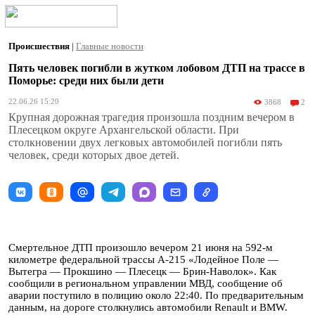
Происшествия
|
Главные новости
Пять человек погибли в жутком лобовом ДТП на трассе в
Поморье: среди них были дети
22.06.26 15:20
3868
2
Крупная дорожная трагедия произошла поздним вечером в
Плесецком округе Архангельской области. При
столкновении двух легковых автомобилей погибли пять
человек, среди которых двое детей.
Смертельное ДТП произошло вечером 21 июня на 592-м
километре федеральной трассы А-215 «Лодейное Поле —
Вытегра — Прокшино — Плесецк — Брин-Наволок». Как
сообщили в региональном управлении МВД, сообщение об
аварии поступило в полицию около 22:40. По предварительным
данным, на дороге столкнулись автомобили Renault и BMW.