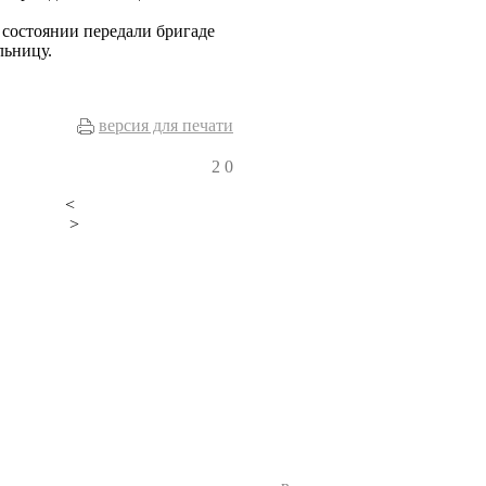
 состоянии передали бригаде
льницу.
версия для печати
2
0
<
>