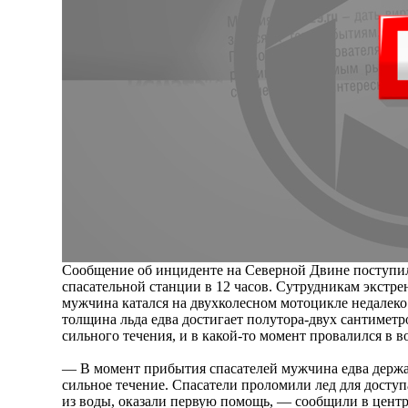
Сообщение об инциденте на Северной Двине поступил
спасательной станции в 12 часов. Сутрудникам экстр
мужчина катался на двухколесном мотоцикле недалеко 
толщина льда едва достигает полутора-двух сантиметро
сильного течения, и в какой-то момент провалился в во
— В момент прибытия спасателей мужчина едва держал
сильное течение. Спасатели проломили лед для доступ
из воды, оказали первую помощь, — сообщили в цент