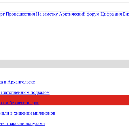
рт
Происшествия
На заметку
Арктический форум
Цифра дня
Би
ка в Архангельске
 и затопленным подвалом
сии без легионеров
инили в хищении миллионов
ч» и заросли лопухами