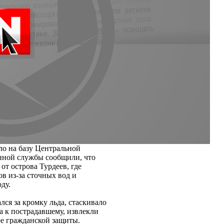
о на базу Центральной
енной службы сообщили, что
от острова Турдеев, где
в из-за сточных вод и
ду.
ся за кромку льда, стаскивало
а к пострадавшему, извлекли
ре гражданской защиты.