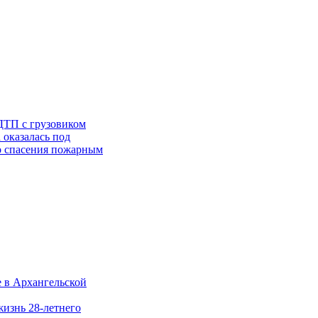
ДТП с грузовиком
 оказалась под
го спасения пожарным
е в Архангельской
жизнь 28-летнего