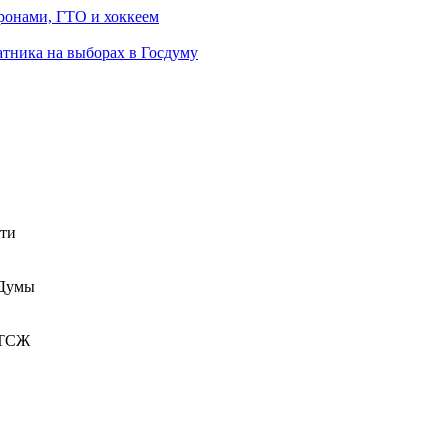
ронами, ГТО и хоккеем
атника на выборах в Госдуму
сти
 Думы
 ТСЖ