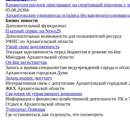
|
Архангелогородцев приглашают на спортивный праздник с д
05.08.26
394
Архангельские единороссы остались без кандидата-одноманд
Бизнес новости
Дополнительный функционал
Платный сервис на News29
Дополнительные возможности для пользователей ресурса
УФНС по Архангельской области
Узнай свою задолженность
Текущая задолженность перед бюджетом в режиме on-line
Минздрав Архангельской области
On-line регистратура
Запись к врачам-специалистам медучреждений города и обла
Архангельская городская Дума
Задать вопрос депутату
Интерактивная связь с депутатами Архангельской городской
ЖКХ Архангельской области
Сведения об управляющих компаниях
Информация о финансово-хозяйственной деятельности УК и
Отдых в Архангельской области
Турпортал Поморья
Где остановиться, как отдохнуть, что посмотреть