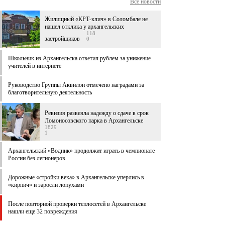
Все новости
Жилищный «КРТ-клич» в Соломбале не
нашел отклика у архангельских
118
застройщиков
0
Школьник из Архангельска ответил рублем за унижение
учителей в интернете
Руководство Группы Аквилон отмечено наградами за
благотворительную деятельность
Ревизия развеяла надежду о сдаче в срок
Ломоносовского парка в Архангельске
1829
1
Архангельский «Водник» продолжит играть в чемпионате
России без легионеров
Дорожные «стройки века» в Архангельске уперлись в
«кирпич» и заросли лопухами
После повторной проверки теплосетей в Архангельске
нашли еще 32 повреждения