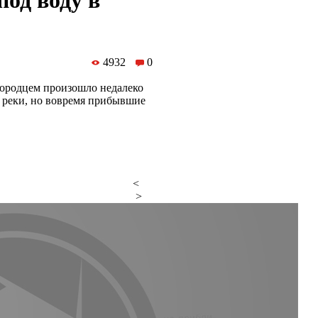
од воду в
4932
0
городцем произошло недалеко
м реки, но вовремя прибывшие
<
>