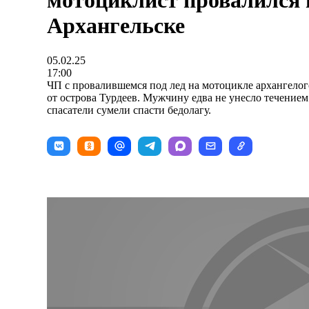
мотоциклист провалился п
Архангельске
05.02.25
17:00
ЧП с провалившемся под лед на мотоцикле архангело
от острова Турдеев. Мужчину едва не унесло течение
спасатели сумели спасти бедолагу.