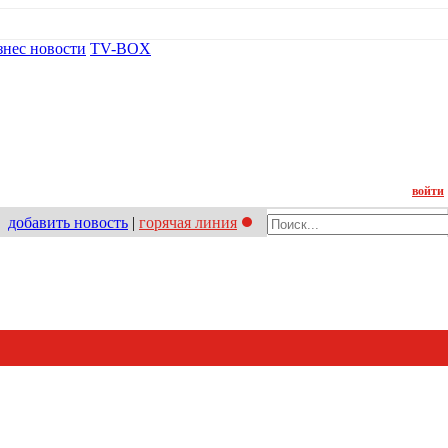
знес новости
TV-BOX
Контакт
войти
добавить новость
|
горячая линия