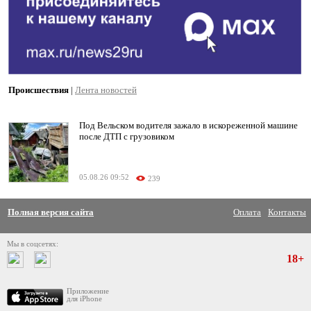
Происшествия
|
Лента новостей
Под Вельском водителя зажало в искореженной машине
после ДТП с грузовиком
05.08.26 09:52
239
Полная версия сайта
Оплата
Контакты
Мы в соцсетях:
18+
Приложение
для iPhone