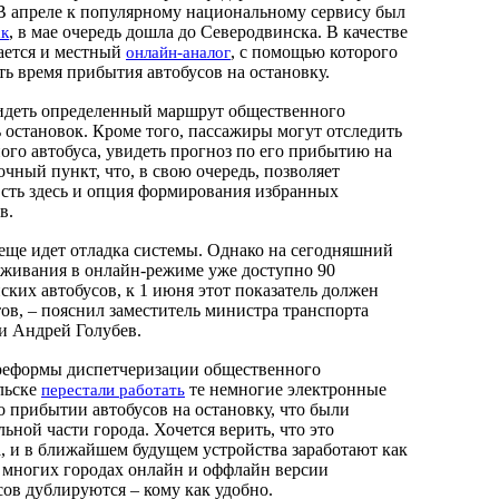
В апреле к популярному национальному сервису был
, в мае очередь дошла до Северодвинска. В качестве
ск
ается и местный
, с помощью которого
онлайн-аналог
ть время прибытия автобусов на остановку.
идеть определенный маршрут общественного
 остановок. Кроме того, пассажиры могут отследить
го автобуса, увидеть прогноз по его прибытию на
чный пункт, что, в свою очередь, позволяет
Есть здесь и опция формирования избранных
в.
еще идет отладка системы. Однако на сегодняшний
леживания в онлайн-режиме уже доступно 90
ских автобусов, к 1 июня этот показатель должен
ов, – пояснил заместитель министра транспорта
и Андрей Голубев.
а реформы диспетчеризации общественного
льске
те немногие электронные
перестали работать
о прибытии автобусов на остановку, что были
ьной части города. Хочется верить, что это
, и в ближайшем будущем устройства заработают как
о многих городах онлайн и оффлайн версии
сов дублируются – кому как удобно.