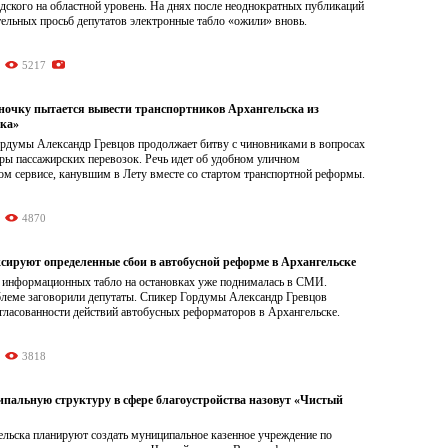
дского на областной уровень. На днях после неоднократных публикаций
ельных просьб депутатов электронные табло «ожили» вновь.
5217
иночку пытается вывести транспортников Архангельска из
ека»
ордумы Александр Гревцов продолжает битву с чиновниками в вопросах
ры пассажирских перевозок. Речь идет об удобном уличном
м сервисе, канувшим в Лету вместе со стартом транспортной реформы.
4870
сируют определенные сбои в автобусной реформе в Архангельске
 информационных табло на остановках уже поднималась в СМИ.
блеме заговорили депутаты. Спикер Гордумы Александр Гревцов
гласованности действий автобусных реформаторов в Архангельске.
3818
пальную структуру в сфере благоустройства назовут «Чистый
ельска планируют создать муниципальное казенное учреждение по