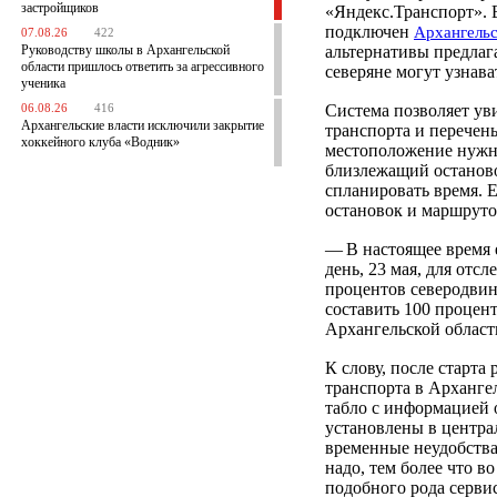
застройщиков
«Яндекс.Транспорт». 
подключен
Архангель
07.08.26
422
Руководству школы в Архангельской
альтернативы предлаг
области пришлось ответить за агрессивного
северяне могут узнава
ученика
Система позволяет ув
06.08.26
416
Архангельские власти исключили закрытие
транспорта и перечень
хоккейного клуба «Водник»
местоположение нужно
близлежащий останово
спланировать время. 
остановок и маршруто
— В настоящее время 
день, 23 мая, для отс
процентов северодвин
составить 100 процент
Архангельской област
К слову, после старт
транспорта в Арханге
табло с информацией 
установлены в централ
временные неудобства
надо, тем более что в
подобного рода серви