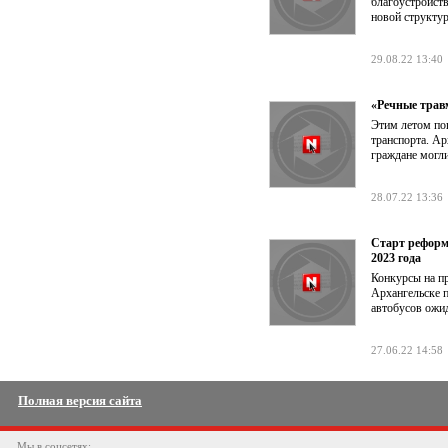
благоустройств
новой структур
29.08.22 13:40
«Речные трав
Этим летом по
транспорта. Ар
граждане могли
28.07.22 13:36
Старт реформ
2023 года
Конкурсы на п
Архангельске п
автобусов ожид
27.06.22 14:58
Полная версия сайта
Мы в соцсетях: