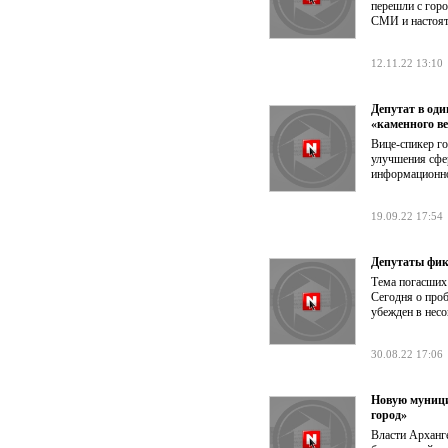
перешли с горо
СМИ и настоят
12.11.22 13:10
Депутат в од
«каменного в
Вице-спикер г
улучшения сфе
информационно
19.09.22 17:54
Депутаты фик
Тема погасших
Сегодня о про
убежден в несо
30.08.22 17:06
Новую муници
город»
Власти Арханг