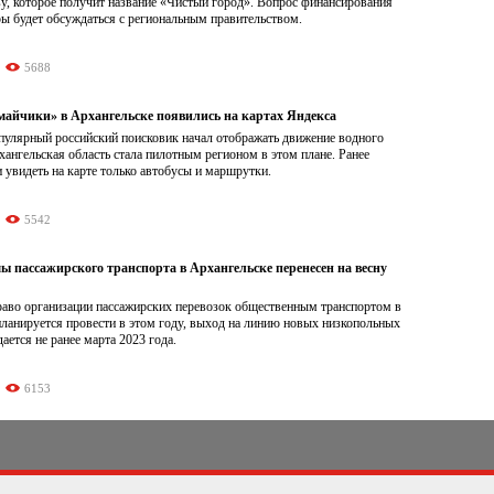
у, которое получит название «Чистый город». Вопрос финансирования
ы будет обсуждаться с региональным правительством.
5688
майчики» в Архангельске появились на картах Яндекса
пулярный российский поисковик начал отображать движение водного
хангельская область стала пилотным регионом в этом плане. Ранее
 увидеть на карте только автобусы и маршрутки.
5542
ы пассажирского транспорта в Архангельске перенесен на весну
раво организации пассажирских перевозок общественным транспортом в
ланируется провести в этом году, выход на линию новых низкопольных
ается не ранее марта 2023 года.
6153