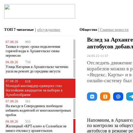
ТОП 7
читаемые
|
обсуждаемые
Общество
|
Главные новости
Вслед за Арханг
07.08.26
903
автобусов добав
Тазики в строю: сроки подключения
горячей воды в Архангельске снова
перенесли
24.05.22 11:37
Отследить движение
06.08.26
756
Улица Нагорная в Архангельске частично
корабелов можно в 
ушла на ремонт до середины августа
«Яндекс. Карты» и в
онлайн-систему был 
07.08.26
618
Молодой миллиардер-единоросс стал
богатейшим кандидатом на выборах в
Архоблсобрание
07.08.26
561
На въезде в Северодвинск пообещали
избавить водителей от многокилометровых
пробок
Напомним, в Архангел
06.08.26
555
по контролю за обще
Жилищный «КРТ-клич» в Соломбале не
автобусов в режиме р
нашел отклика у архангельских