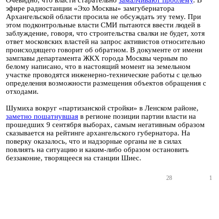
Очевидно, что власти старательно
замалчивают проблему
. В
эфире радиостанции «Эхо Москвы» замгубернатора
Архангельской области просила не обсуждать эту тему. При
этом подконтрольные власти СМИ пытаются ввести людей в
заблуждение, говоря, что строительства свалки не будет, хотя
ответ московских властей на запрос активистов относительно
происходящего говорит об обратном. В документе от имени
замглавы департамента ЖКХ города Москвы черным по
белому написано, что в настоящий момент на земельном
участке проводятся инженерно-технические работы с целью
определения возможности размещения объектов обращения с
отходами.
Шумиха вокруг «партизанской стройки» в Ленском районе,
заметно пошатнувшая
в регионе позиции партии власти на
прошедших 9 сентября выборах, самым негативным образом
сказывается на рейтинге архангельского губернатора. На
поверку оказалось, что и надзорные органы не в силах
повлиять на ситуацию и каким-либо образом остановить
беззаконие, творящееся на станции Шиес.
28
1