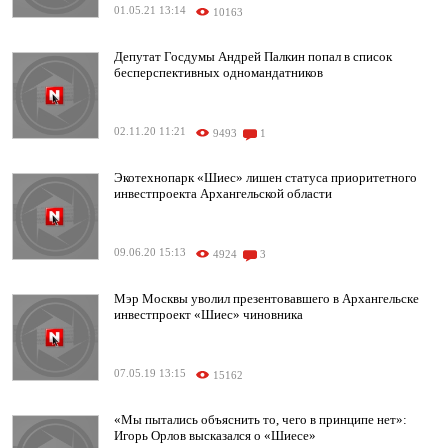
01.05.21 13:14
10163
Депутат Госдумы Андрей Палкин попал в список
бесперспективных одномандатников
02.11.20 11:21
9493
1
Экотехнопарк «Шиес» лишен статуса приоритетного
инвестпроекта Архангельской области
09.06.20 15:13
4924
3
Мэр Москвы уволил презентовавшего в Архангельске
инвестпроект «Шиес» чиновника
07.05.19 13:15
15162
«Мы пытались объяснить то, чего в принципе нет»:
Игорь Орлов высказался о «Шиесе»