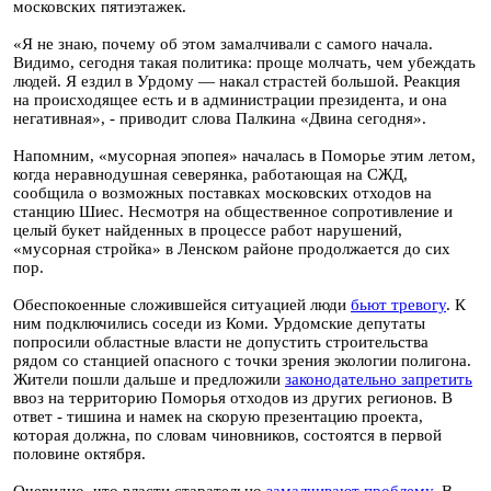
московских пятиэтажек.
«Я не знаю, почему об этом замалчивали с самого начала.
Видимо, сегодня такая политика: проще молчать, чем убеждать
людей. Я ездил в Урдому — накал страстей большой. Реакция
на происходящее есть и в администрации президента, и она
негативная», - приводит слова Палкина «Двина сегодня».
Напомним, «мусорная эпопея» началась в Поморье этим летом,
когда неравнодушная северянка, работающая на СЖД,
сообщила о возможных поставках московских отходов на
станцию Шиес. Несмотря на общественное сопротивление и
целый букет найденных в процессе работ нарушений,
«мусорная стройка» в Ленском районе продолжается до сих
пор.
Обеспокоенные сложившейся ситуацией люди
бьют тревогу
. К
ним подключились соседи из Коми. Урдомские депутаты
попросили областные власти не допустить строительства
рядом со станцией опасного с точки зрения экологии полигона.
Жители пошли дальше и предложили
законодательно запретить
ввоз на территорию Поморья отходов из других регионов. В
ответ - тишина и намек на скорую презентацию проекта,
которая должна, по словам чиновников, состоятся в первой
половине октября.