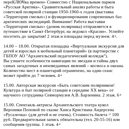
переКЛЮЧка времен» Совместно с Национальным парком
«Русская Арктика». Сравнительный анализ работы и быта
советской полярной станции 1950-1960-х годов (выставка
«Территория смелых») и функционирования современных баз
арктических экспедиций. Внимание! Работа выставки
«Территория смелых» (домик полярника) отправляется в
путешествие в Санкт-Петербург, на ледокол «Красин». Успейте
посетить до закрытия! 2 этаж и площадка перед музеем. 4+.
14.00 – 18.00. Открытая площадка «Виртуальная экскурсия для
детей и взрослых в мобильный планетарий» (в партнерстве с
ГБПОУ АО "Архангельский педагогический колледж").
Вы узнаете особенности навигации по звездам и тайны двух
самых загадочных и неизведанных явлений – космоса и океана.
Количество мест в планетарий ограничено, на один сеанс
может прийти до 7 человек. 4+
15.00. Авторская экскурсия «Быть советским полярником!
Культура и быт полярной станции в середине XX века» от
научного сотрудника Севмормузея А.В. Барзенина. 2 этаж. 6+
15.00. Спектакль актрисы Архангельского театра кукол
Вероники Поповой по сказке Ханса Кристиана Андерсена
«Русалочка» (для детей и не очень). Стоимость билета = 100
руб. Предварительная запись обязательна (тел. 20-55-16) или
сообщения группы. 1 этаж. 4+