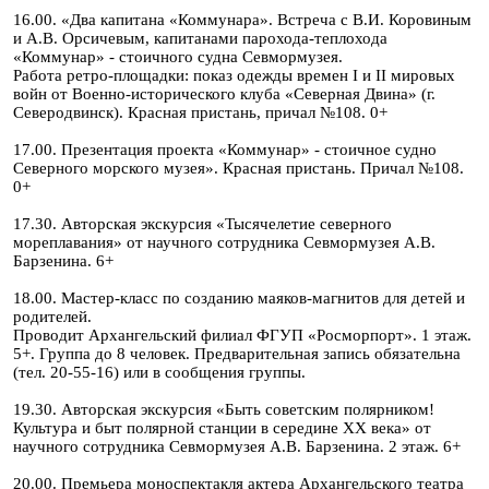
16.00. «Два капитана «Коммунара». Встреча с В.И. Коровиным
и А.В. Орсичевым, капитанами парохода-теплохода
«Коммунар» - стоичного судна Севмормузея.
Работа ретро-площадки: показ одежды времен I и II мировых
войн от Военно-исторического клуба «Северная Двина» (г.
Северодвинск). Красная пристань, причал №108. 0+
17.00. Презентация проекта «Коммунар» - стоичное судно
Северного морского музея». Красная пристань. Причал №108.
0+
17.30. Авторская экскурсия «Тысячелетие северного
мореплавания» от научного сотрудника Севмормузея А.В.
Барзенина. 6+
18.00. Мастер-класс по созданию маяков-магнитов для детей и
родителей.
Проводит Архангельский филиал ФГУП «Росморпорт». 1 этаж.
5+. Группа до 8 человек. Предварительная запись обязательна
(тел. 20-55-16) или в сообщения группы.
19.30. Авторская экскурсия «Быть советским полярником!
Культура и быт полярной станции в середине XX века» от
научного сотрудника Севмормузея А.В. Барзенина. 2 этаж. 6+
20.00. Премьера моноспектакля актера Архангельского театра