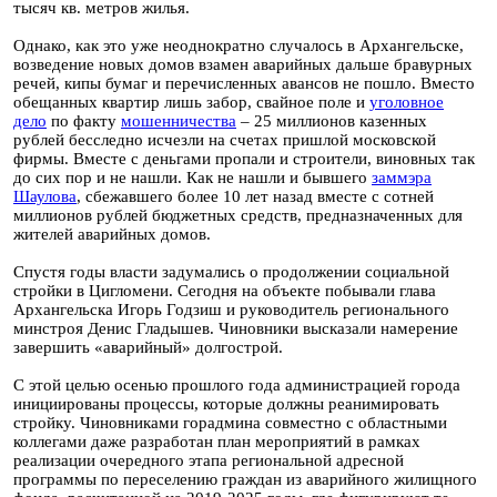
тысяч кв. метров жилья.
Однако, как это уже неоднократно случалось в Архангельске,
возведение новых домов взамен аварийных дальше бравурных
речей, кипы бумаг и перечисленных авансов не пошло. Вместо
обещанных квартир лишь забор, свайное поле и
уголовное
дело
по факту
мошенничества
– 25 миллионов казенных
рублей бесследно исчезли на счетах пришлой московской
фирмы. Вместе с деньгами пропали и строители, виновных так
до сих пор и не нашли. Как не нашли и бывшего
заммэра
Шаулова
, сбежавшего более 10 лет назад вместе с сотней
миллионов рублей бюджетных средств, предназначенных для
жителей аварийных домов.
Спустя годы власти задумались о продолжении социальной
стройки в Цигломени. Сегодня на объекте побывали глава
Архангельска Игорь Годзиш и руководитель регионального
минстроя Денис Гладышев. Чиновники высказали намерение
завершить «аварийный» долгострой.
С этой целью осенью прошлого года администрацией города
инициированы процессы, которые должны реанимировать
стройку. Чиновниками горадмина совместно с областными
коллегами даже разработан план мероприятий в рамках
реализации очередного этапа региональной адресной
программы по переселению граждан из аварийного жилищного