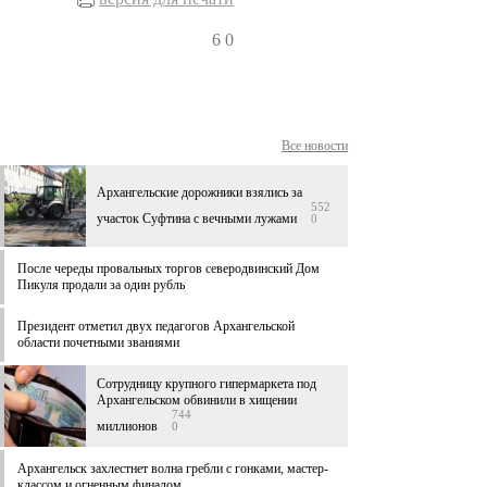
6
0
Все новости
Архангельские дорожники взялись за
552
участок Суфтина с вечными лужами
0
После череды провальных торгов северодвинский Дом
Пикуля продали за один рубль
Президент отметил двух педагогов Архангельской
области почетными званиями
Сотрудницу крупного гипермаркета под
Архангельском обвинили в хищении
744
миллионов
0
Архангельск захлестнет волна гребли с гонками, мастер-
классом и огненным финалом