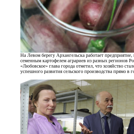
На Левом берегу Архангельска работает предприятие, 
семенным картофелем аграриев из разных регионов Ро
«Любовское» глава города отметил, что хозяйство ста
успешного развития сельского производства прямо в г