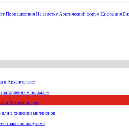
рт
Происшествия
На заметку
Арктический форум
Цифра дня
Би
ка в Архангельске
 и затопленным подвалом
сии без легионеров
инили в хищении миллионов
ч» и заросли лопухами