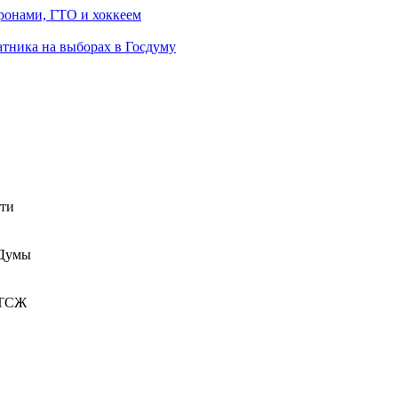
ронами, ГТО и хоккеем
атника на выборах в Госдуму
сти
 Думы
 ТСЖ