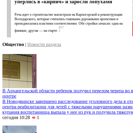
уперлись в «кирпич» и заросли лопухами
Речь идет о строительстве магистрали на Карпогорской и реконструкции
Володарского, которые считались главными дорожными проектами и
преподносились властями соответственно. Обе стройки зачахли: одна на
857
финише, другая — на старте.
1
Общество
|
Новости раздела
В Архангельской области ребенок получил перелом черепа во 
центре
В Новодвинске завершено расследование уголовного дела в о
центра реабилитации для детей с тяжелыми нарушениями разви
купания воспитанница выпала у нее из рук и получила тяжелу
сегодня 10:28
1