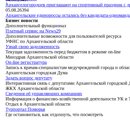
|
Архангелогородцев приглашают на спортивный праздник с д
05.08.26
394
Архангельские единороссы остались без кандидата-одноманд
Бизнес новости
Дополнительный функционал
Платный сервис на News29
Дополнительные возможности для пользователей ресурса
УФНС по Архангельской области
Узнай свою задолженность
Текущая задолженность перед бюджетом в режиме on-line
Минздрав Архангельской области
On-line регистратура
Запись к врачам-специалистам медучреждений города и обла
Архангельская городская Дума
Задать вопрос депутату
Интерактивная связь с депутатами Архангельской городской
ЖКХ Архангельской области
Сведения об управляющих компаниях
Информация о финансово-хозяйственной деятельности УК и
Отдых в Архангельской области
Турпортал Поморья
Где остановиться, как отдохнуть, что посмотреть