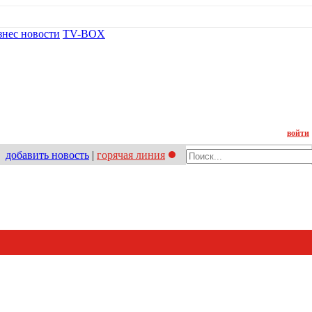
знес новости
TV-BOX
Контакт
войти
добавить новость
|
горячая линия