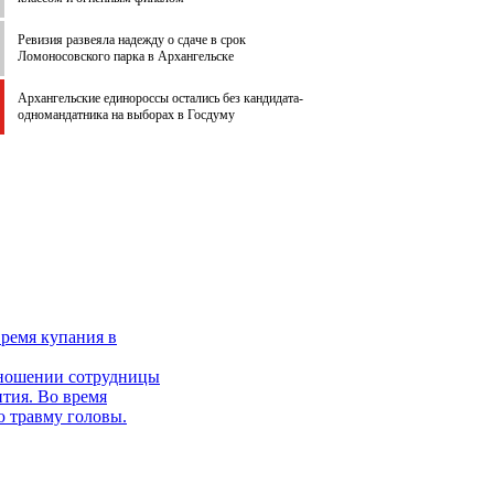
Ревизия развеяла надежду о сдаче в срок
Ломоносовского парка в Архангельске
Архангельские единороссы остались без кандидата-
одномандатника на выборах в Госдуму
время купания в
тношении сотрудницы
тия. Во время
ю травму головы.