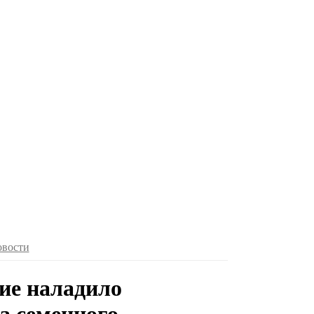
овости
ие наладило