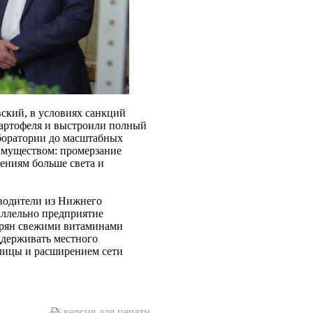
ский, в условиях санкций
 картофеля и выстроили полный
боратории до масштабных
имуществом: промерзание
ениям больше света и
зводители из Нижнего
аллельно предприятие
верян свежими витаминами
ддерживать местного
лицы и расширением сети
версия для печати