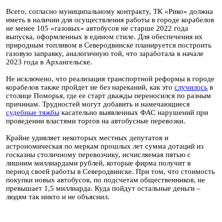
Всего, согласно муниципальному контракту, ТК «Рико» должна
иметь в наличии для осуществления работы в городе корабелов
не менее 105 «газовых» автобусов не старше 2022 года
выпуска, оформленных в едином стиле. Для обеспечения их
природным топливом в Северодвинске планируется построить
газовую заправку, аналогичную той, что заработала в начале
2023 года в Архангельске.
Не исключено, что реализация транспортной реформы в городе
корабелов также пройдет не без нареканий, как это
случилось
в
столице Поморья, где ее старт дважды переносился по разным
причинам. Трудностей могут добавить и намечающиеся
судебные тяжбы
касательно выявленных ФАС нарушений при
проведении властями торгов на автобусные перевозки.
Крайне удивляет некоторых местных депутатов и
астрономическая по меркам прошлых лет сумма дотаций из
госказны столичному перевозчику, исчисляемая пятью с
лишним миллиардами рублей, которые фирма получит в
период своей работы в Северодвинске. При том, что стоимость
покупки новых автобусов, по подсчетам общественников, не
превышает 1,5 миллиарда. Куда пойдут остальные деньги –
людям так никто и не объяснил.