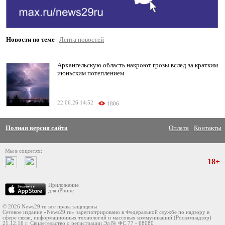
Новости по теме
|
Лента новостей
Архангельскую область накроют грозы вслед за кратким
июньским потеплением
22.06.26 14:52
1806
Полная версия сайта
Оплата
Контакты
Мы в соцсетях:
18+
Приложение
для iPhone
© 2026 News29.ru все права защищены
Сетевое издание «News29.ru» зарегистрировано в Федеральной службе по надзору в
сфере связи, информационных технологий и массовых коммуникаций (Роскомнадзор)
21.12.16 г. Свидетельство о регистрации Эл № ФС 77 - 68080