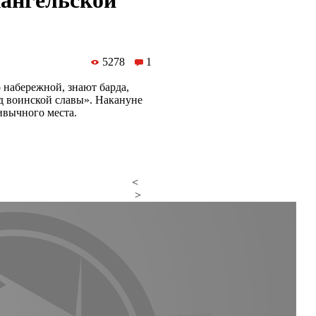
хангельской
5278
1
 набережной, знают барда,
од воинской славы». Накануне
ивычного места.
<
>