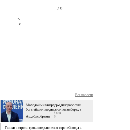
2
9
<
>
Все новости
Молодой миллиардер-единоросс стал
богатейшим кандидатом на выборах в
1100
Архоблсобрание
0
Тазики в строю: сроки подключения горячей воды в