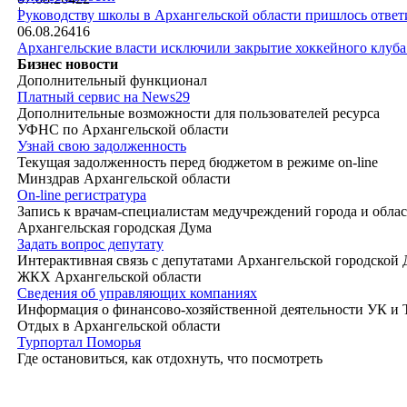
|
Руководству школы в Архангельской области пришлось ответи
06.08.26
416
Архангельские власти исключили закрытие хоккейного клуб
Бизнес новости
Дополнительный функционал
Платный сервис на News29
Дополнительные возможности для пользователей ресурса
УФНС по Архангельской области
Узнай свою задолженность
Текущая задолженность перед бюджетом в режиме on-line
Минздрав Архангельской области
On-line регистратура
Запись к врачам-специалистам медучреждений города и обла
Архангельская городская Дума
Задать вопрос депутату
Интерактивная связь с депутатами Архангельской городской
ЖКХ Архангельской области
Сведения об управляющих компаниях
Информация о финансово-хозяйственной деятельности УК и
Отдых в Архангельской области
Турпортал Поморья
Где остановиться, как отдохнуть, что посмотреть