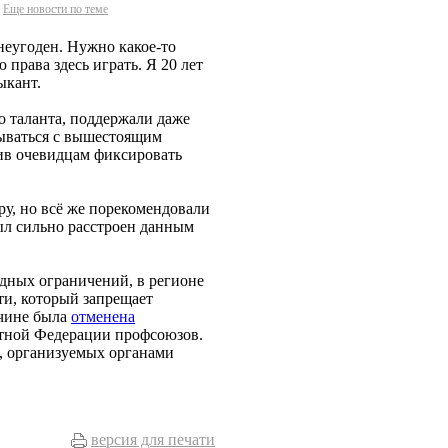
Еще новости по теме
 неугоден. Нужно какое-то
 права здесь играть. Я 20 лет
ыкант.
о таланта, поддержали даже
зываться с вышестоящим
тив очевидцам фиксировать
у, но всё же порекомендовали
ыл сильно расстроен данным
дных ограничений, в регионе
и, который запрещает
ичине была
отменена
стной Федерации профсоюзов.
, организуемых органами
версия для печати