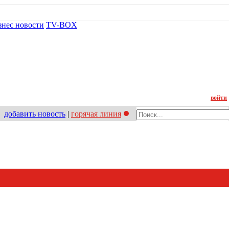
знес новости
TV-BOX
Контакт
войти
добавить новость
|
горячая линия