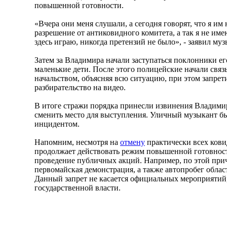
повышенной готовности.
«Вчера они меня слушали, а сегодня говорят, что я им
разрешение от антиковидного комитета, а так я не имею
здесь играю, никогда претензий не было», - заявил муз
Затем за Владимира начали заступаться поклонники ег
маленькие дети. После этого полицейские начали свя
начальством, объясняя всю ситуацию, при этом запре
разбирательство на видео.
В итоге стражи порядка принесли извинения Владимир
сменить место для выступления. Уличный музыкант б
инцидентом.
Напомним, несмотря на
отмену
практически всех кови
продолжает действовать режим повышенной готовност
проведение публичных акций. Например, по этой пр
первомайская демонстрация, а также автопробег обла
Данный запрет не касается официальных мероприятий
государственной власти.