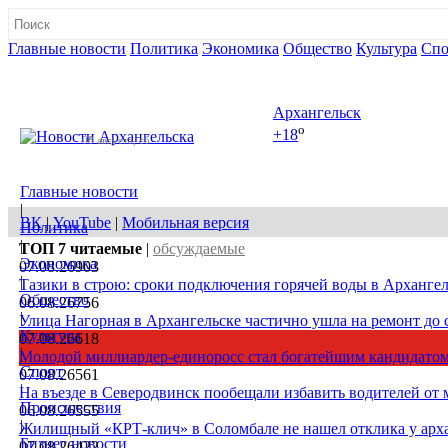
Главные новости
Политика
Экономика
Общество
Культура
Спо
Полная версия сайта
Архангельск
o
+18
08 августа, сб
Главные новости
|
ВК
|
YouTube
|
Мобильная версия
Политика
|
ТОП 7
читаемые
|
обсуждаемые
Экономика
07.08.26
903
|
Тазики в строю: сроки подключения горячей воды в Архангел
Общество
06.08.26
756
|
Улица Нагорная в Архангельске частично ушла на ремонт до 
Культура
07.08.26
618
|
Молодой миллиардер-единоросс стал богатейшим кандидатом
Спорт
07.08.26
561
|
На въезде в Северодвинск пообещали избавить водителей от
Происшествия
06.08.26
555
|
Жилищный «КРТ-клич» в Соломбале не нашел отклика у арх
Бизнес новости
07.08.26
422