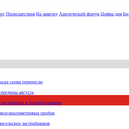
рт
Происшествия
На заметку
Арктический форум
Цифра дня
Би
ьске снова перенесли
середины августа
 на выборах в Архоблсобрание
 многокилометровых пробок
ангельских застройщиков