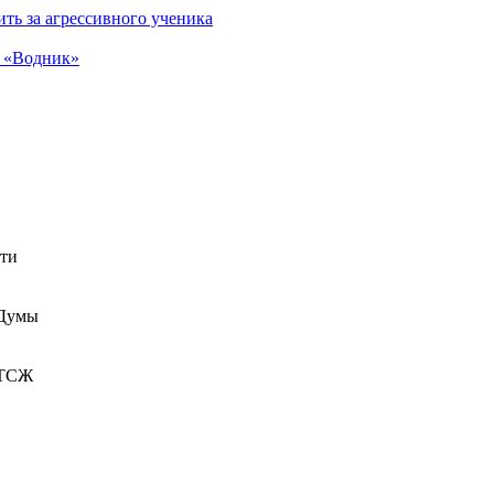
ть за агрессивного ученика
а «Водник»
сти
 Думы
 ТСЖ