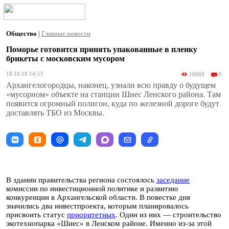
Общество
|
Главные новости
Поморье готовится принять упакованные в пленку
брикеты с московским мусором
18.10.18 14:53
16669
0
Архангелогородцы, наконец, узнали всю правду о будущем
«мусорном» объекте на станции Шиес Ленского района. Там
появится огромный полигон, куда по железной дороге будут
доставлять ТБО из Москвы.
В здании правительства региона состоялось
заседание
комиссии по инвестиционной политике и развитию
конкуренции в Архангельской области. В повестке дня
значились два инвестпроекта, которым планировалось
присвоить статус
приоритетных
. Один из них — строительство
экотехнопарка «Шиес» в Ленском районе. Именно из-за этой