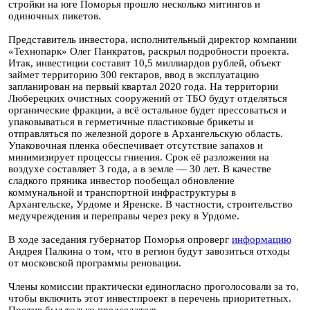
стройки на юге Поморья прошло несколько митингов и
одиночных пикетов.
Представитель инвестора, исполнительный директор компании
«Технопарк» Олег Панкратов, раскрыл подробности проекта.
Итак, инвестиции составят 10,5 миллиардов рублей, объект
займет территорию 300 гектаров, ввод в эксплуатацию
запланирован на первый квартал 2020 года. На территории
Люберецких очистных сооружений от ТБО будут отделяться
органические фракции, а всё остальное будет прессоваться и
упаковываться в герметичные пластиковые брикеты и
отправляться по железной дороге в Архангельскую область.
Упаковочная пленка обеспечивает отсутствие запахов и
минимизирует процессы гниения. Срок её разложения на
воздухе составляет 3 года, а в земле — 30 лет. В качестве
сладкого пряника инвестор пообещал обновление
коммунальной и транспортной инфраструктуры в
Архангельске, Урдоме и Яренске. В частности, строительство
медучреждения и переправы через реку в Урдоме.
В ходе заседания губернатор Поморья опроверг
информацию
Андрея Палкина о том, что в регион будут завозиться отходы
от московской программы реновации.
Члены комиссии практически единогласно проголосовали за то,
чтобы включить этот инвестпроект в перечень приоритетных.