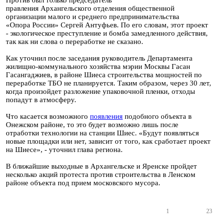
Против был только председатель
правления Архангельского отделения общественной
организации малого и среднего предпринимательства
«Опора России» Сергей Антуфьев. По его словам, этот проект
- экологическое преступление и бомба замедленного действия,
так как ни слова о переработке не сказано.
Как уточнил после заседания руководитель Департамента
жилищно-коммунального хозяйства мэрии Москвы Гасан
Гасангаджиев, в районе Шиеса строительства мощностей по
переработке ТБО не планируется. Таким образом, через 30 лет,
когда произойдет разложение упаковочной пленки, отходы
попадут в атмосферу.
Что касается возможного
появления
подобного объекта в
Онежском районе, то это будет возможно лишь после
отработки технологии на станции Шиес. «Будут появляться
новые площадки или нет, зависит от того, как сработает проект
на Шиесе», - уточнил глава региона.
В ближайшие выходные в Архангельске и Яренске пройдет
несколько акций протеста против строительства в Ленском
районе объекта под прием московского мусора.
1
23