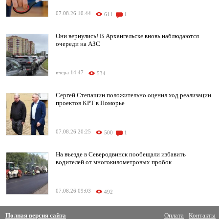
07.08.26 10:44
611
1
Они вернулись! В Архангельске вновь наблюдаются
очереди на АЗС
вчера 14:47
534
Сергей Степашин положительно оценил ход реализации
проектов КРТ в Поморье
07.08.26 20:25
500
1
На въезде в Северодвинск пообещали избавить
водителей от многокилометровых пробок
07.08.26 09:03
492
Полная версия сайта
Оплата
Контакты