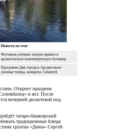
Новости по теме
Фестиваль уличных театров пришёл в
архангельскую психиатрическую больницу
Программа Дня города в Архангельске:
уличные театры, концерты, Сабантуй
стани. Откроет праздник
«Соломбалец» и яхт. После
ится вечерней дискотекой под
 пройдёт татаро-башкирский
обовать традиционные блюда
частник группы «Дюна» Сергей