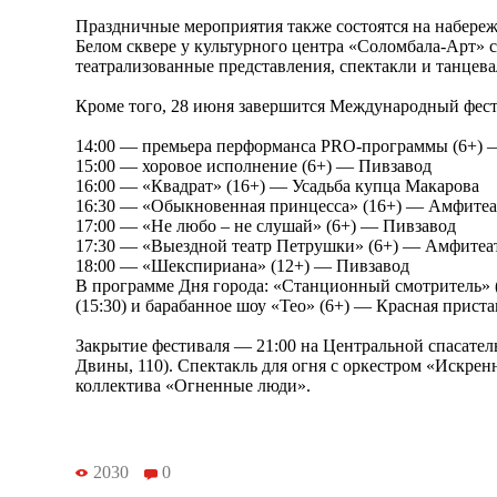
Праздничные мероприятия также состоятся на набере
Белом сквере у культурного центра «Соломбала-Арт» с 
театрализованные представления, спектакли и танцева
Кроме того, 28 июня завершится Международный фест
14:00 — премьера перформанса PRO-программы (6+
15:00 — хоровое исполнение (6+) — Пивзавод
16:00 — «Квадрат» (16+) — Усадьба купца Макарова
16:30 — «Обыкновенная принцесса» (16+) — Амфит
17:00 — «Не любо – не слушай» (6+) — Пивзавод
17:30 — «Выездной театр Петрушки» (6+) — Амфите
18:00 — «Шекспириана» (12+) — Пивзавод
В программе Дня города: «Станционный смотритель» 
(15:30) и барабанное шоу «Тео» (6+) — Красная приста
Закрытие фестиваля — 21:00 на Центральной спасател
Двины, 110). Спектакль для огня с оркестром «Искрен
коллектива «Огненные люди».
2030
0