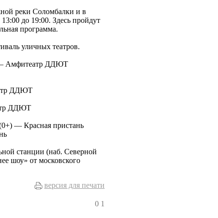
жной реки Соломбалки и в
13:00 до 19:00. Здесь пройдут
льная программа.
иваль уличных театров.
) — Амфитеатр ДДЮТ
еатр ДДЮТ
атр ДДЮТ
(0+) — Красная пристань
нь
ьной станции (наб. Северной
нее шоу» от московского
версия для печати
0
1