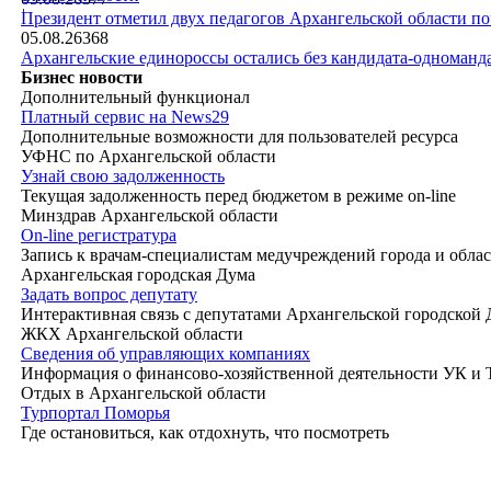
|
Президент отметил двух педагогов Архангельской области п
05.08.26
368
Архангельские единороссы остались без кандидата-одноманд
Бизнес новости
Дополнительный функционал
Платный сервис на News29
Дополнительные возможности для пользователей ресурса
УФНС по Архангельской области
Узнай свою задолженность
Текущая задолженность перед бюджетом в режиме on-line
Минздрав Архангельской области
On-line регистратура
Запись к врачам-специалистам медучреждений города и обла
Архангельская городская Дума
Задать вопрос депутату
Интерактивная связь с депутатами Архангельской городской
ЖКХ Архангельской области
Сведения об управляющих компаниях
Информация о финансово-хозяйственной деятельности УК и
Отдых в Архангельской области
Турпортал Поморья
Где остановиться, как отдохнуть, что посмотреть