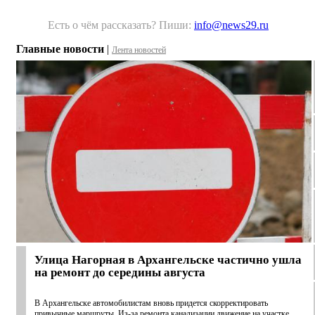
Есть о чём рассказать? Пиши:
info@news29.ru
Главные новости
|
Лента новостей
Улица Нагорная в Архангельске частично ушла
на ремонт до середины августа
В Архангельске автомобилистам вновь придется скорректировать
привычные маршруты. Из-за ремонта канализации движение на участке