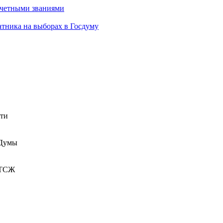
очетными званиями
атника на выборах в Госдуму
сти
 Думы
 ТСЖ