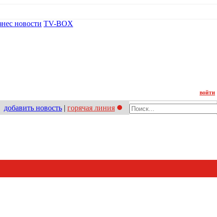
знес новости
TV-BOX
Контакт
войти
добавить новость
|
горячая линия