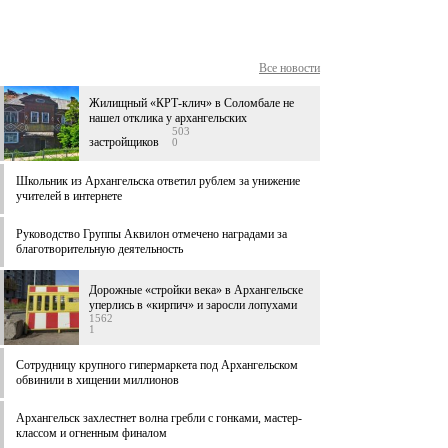
Все новости
Жилищный «КРТ-клич» в Соломбале не
нашел отклика у архангельских
503
застройщиков
0
Школьник из Архангельска ответил рублем за унижение
учителей в интернете
Руководство Группы Аквилон отмечено наградами за
благотворительную деятельность
Дорожные «стройки века» в Архангельске
уперлись в «кирпич» и заросли лопухами
1562
1
Сотрудницу крупного гипермаркета под Архангельском
обвинили в хищении миллионов
Архангельск захлестнет волна гребли с гонками, мастер-
классом и огненным финалом