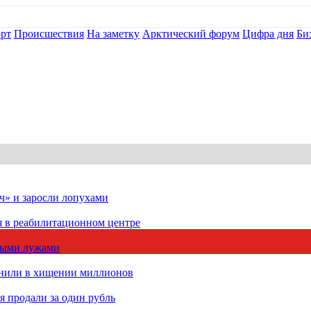
рт
Происшествия
На заметку
Арктический форум
Цифра дня
Би
ч» и заросли лопухами
я в реабилитационном центре
чными лужами
инили в хищении миллионов
 продали за один рубль