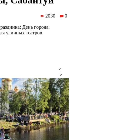
ы, Сабантуй
2030
0
раздника: День города,
я уличных театров.
<
>