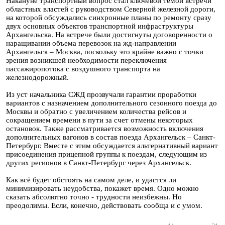
Накануне транспортный вопрос стал ключевой темой встречи
областных властей с руководством Северной железной дороги,
на которой обсуждались синхронные планы по ремонту сразу
двух основных объектов транспортной инфраструктуры
Архангельска. На встрече были достигнуты договоренности о
наращивании объема перевозок на жд-направлении
Архангельск – Москва, поскольку это крайне важно с точки
зрения возникшей необходимости переключения
пассажиропотока с воздушного транспорта на
железнодорожный.
Из уст начальника СЖД прозвучали гарантии проработки
вариантов с назначением дополнительного сезонного поезда до
Москвы и обратно с увеличением количества рейсов и
сокращением времени в пути за счет отмены некоторых
остановок. Также рассматривается возможность включения
дополнительных вагонов в состав поезда Архангельск – Санкт-
Петербург. Вместе с этим обсуждается альтернативный вариант
присоединения прицепной группы к поездам, следующим из
других регионов в Санкт-Петербург через Архангельск.
Как всё будет обстоять на самом деле, и удастся ли
минимизировать неудобства, покажет время. Одно можно
сказать абсолютно точно - трудности неизбежны. Но
преодолимы. Если, конечно, действовать сообща и с умом.