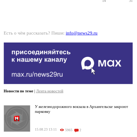
14
31
Есть о чём рассказать? Пиши:
info@news29.ru
Новости по теме
|
Лента новостей
У железнодорожного вокзала в Архангельске закроют
парковку
15.08.23 13:11
5965
2