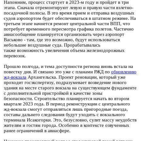
Напомним, процесс стартует в 2023-м году и пройдет в три
этапа. Сначала отремонтируют левую и правую части взлетно-
посадочной полосы. В это время прием и отправка воздушных
судов аэропортом будет обеспечиваться в штатном режиме. На
третьем этапе начнется ремонт центральной части ВПП, что
потребует временного пересмотра графика полетов. Частично
авиасообщение планируется организовать через аэропорт
Васьково - там, где это возможно, будут использоваться
небольшие воздушные суда. Прорабатывалась
также возможность увеличения объема железнодорожных
перевозок.
Прошло полгода, и тема доступности региона вновь встала на
повестку дня. И связано это уже с планами РЖД по
обновлению
жд-вокзала
Архангельска. Проект реновации, который уже
проходит госэкспертизу, подразумевает возведение нового
здания на месте старого вокзала на существующем фундаменте
с дополнительной пристройкой в качестве зоны
безопасности. Строительство планируется начать во втором
квартале 2023 года. В период реконструкции с центрального
жд-вокзала смогут отправляться лишь пригородные поезда,
составы дальнего следования будут уходить с вокзального
терминала Исакогорки. Это, безусловно, сулит массу неудобств
жителям и гостям города. Особенно в контексте озвученных
ранее ограничений в авиасфере.