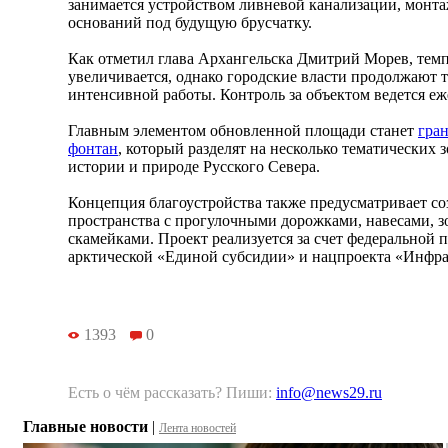
занимается устройством ливневой канализации, монт
оснований под будущую брусчатку.
Как отметил глава Архангельска Дмитрий Морев, темп
увеличивается, однако городские власти продолжают т
интенсивной работы. Контроль за объектом ведется еж
Главным элементом обновленной площади станет
гра
фонтан
, который разделят на несколько тематических
истории и природе Русского Севера.
Концепция благоустройства также предусматривает с
пространства с прогулочными дорожками, навесами, 
скамейками. Проект реализуется за счет федеральной 
арктической «Единой субсидии» и нацпроекта «Инфра
1393
0
Есть о чём рассказать? Пиши:
info@news29.ru
Главные новости
|
Лента новостей