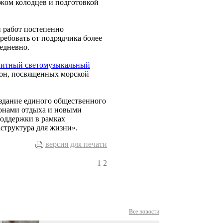
ажом колодцев и подготовкой
 работ постепенно
ребовать от подрядчика более
едневно.
нитный светомузыкальный
 зон, посвященных морской
оздание единого общественного
зонами отдыха и новыми
поддержки в рамках
структура для жизни».
версия для печати
1
2
Все новости