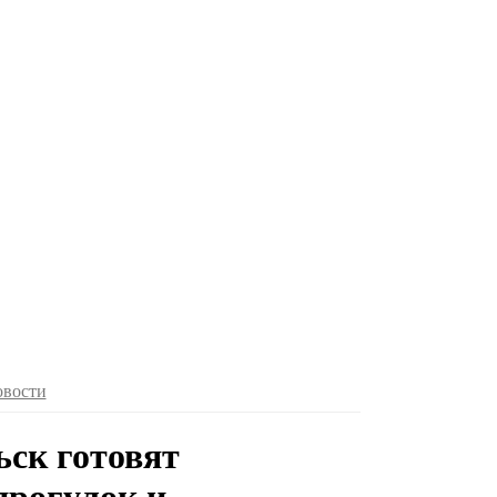
овости
ьск готовят