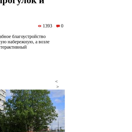
прогулок и
1393
0
абное благоустройство
ную набережную, а возле
нтерактивный
<
>