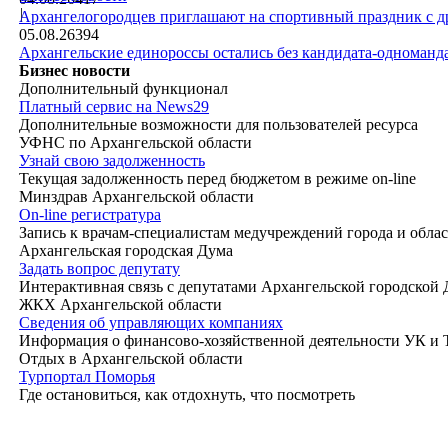
|
Архангелогородцев приглашают на спортивный праздник с д
05.08.26
394
Архангельские единороссы остались без кандидата-одноманд
Бизнес новости
Дополнительный функционал
Платный сервис на News29
Дополнительные возможности для пользователей ресурса
УФНС по Архангельской области
Узнай свою задолженность
Текущая задолженность перед бюджетом в режиме on-line
Минздрав Архангельской области
On-line регистратура
Запись к врачам-специалистам медучреждений города и обла
Архангельская городская Дума
Задать вопрос депутату
Интерактивная связь с депутатами Архангельской городской
ЖКХ Архангельской области
Сведения об управляющих компаниях
Информация о финансово-хозяйственной деятельности УК и
Отдых в Архангельской области
Турпортал Поморья
Где остановиться, как отдохнуть, что посмотреть