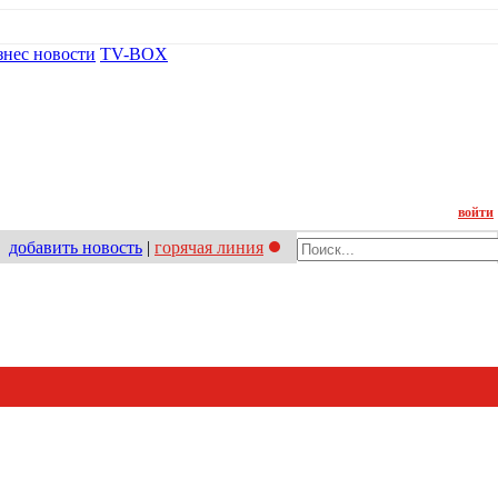
знес новости
TV-BOX
Контакт
войти
добавить новость
|
горячая линия