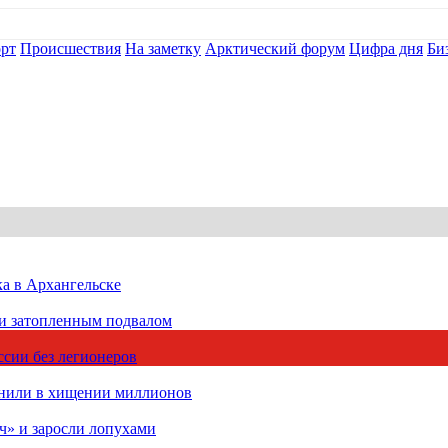
рт
Происшествия
На заметку
Арктический форум
Цифра дня
Би
ка в Архангельске
 и затопленным подвалом
сии без легионеров
инили в хищении миллионов
ч» и заросли лопухами