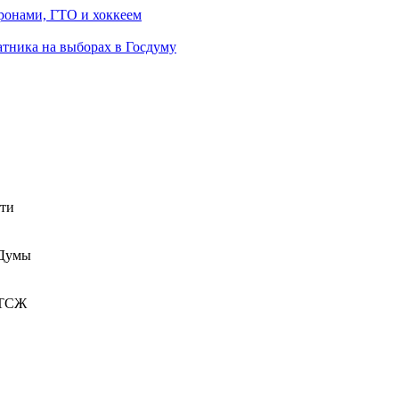
ронами, ГТО и хоккеем
атника на выборах в Госдуму
сти
 Думы
 ТСЖ