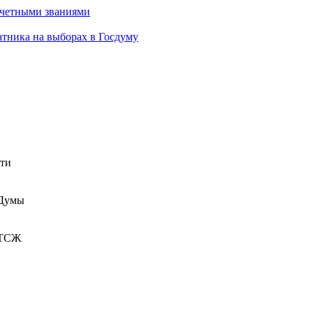
очетными званиями
атника на выборах в Госдуму
сти
 Думы
 ТСЖ