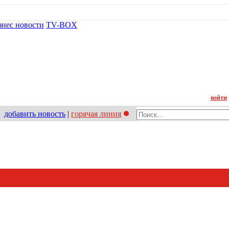
знес новости
TV-BOX
Контакт
войти
добавить новость
|
горячая линия