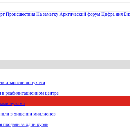
рт
Происшествия
На заметку
Арктический форум
Цифра дня
Би
ч» и заросли лопухами
я в реабилитационном центре
чными лужами
инили в хищении миллионов
 продали за один рубль