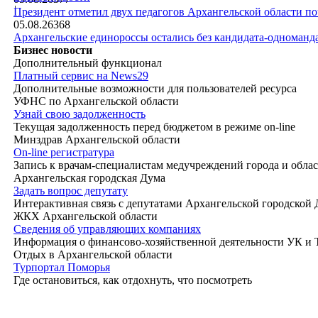
|
Президент отметил двух педагогов Архангельской области п
05.08.26
368
Архангельские единороссы остались без кандидата-одноманд
Бизнес новости
Дополнительный функционал
Платный сервис на News29
Дополнительные возможности для пользователей ресурса
УФНС по Архангельской области
Узнай свою задолженность
Текущая задолженность перед бюджетом в режиме on-line
Минздрав Архангельской области
On-line регистратура
Запись к врачам-специалистам медучреждений города и обла
Архангельская городская Дума
Задать вопрос депутату
Интерактивная связь с депутатами Архангельской городской
ЖКХ Архангельской области
Сведения об управляющих компаниях
Информация о финансово-хозяйственной деятельности УК и
Отдых в Архангельской области
Турпортал Поморья
Где остановиться, как отдохнуть, что посмотреть