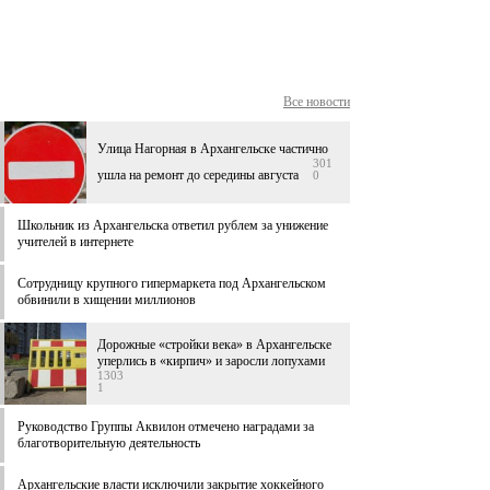
Все новости
Улица Нагорная в Архангельске частично
301
ушла на ремонт до середины августа
0
Школьник из Архангельска ответил рублем за унижение
учителей в интернете
Сотрудницу крупного гипермаркета под Архангельском
обвинили в хищении миллионов
Дорожные «стройки века» в Архангельске
уперлись в «кирпич» и заросли лопухами
1303
1
Руководство Группы Аквилон отмечено наградами за
благотворительную деятельность
Архангельские власти исключили закрытие хоккейного