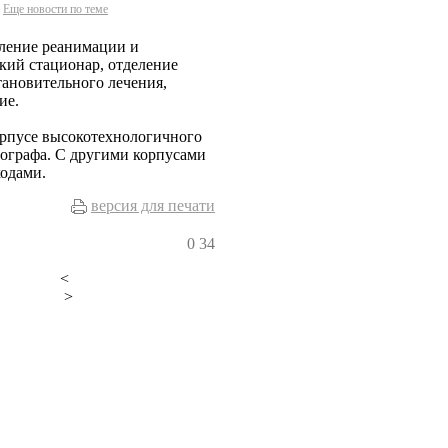
Еще новости по теме
еление реанимации и
ий стационар, отделение
тановительного лечения,
ие.
орпусе высокотехнологичного
мографа. С другими корпусами
ходами.
версия для печати
0
34
<
>