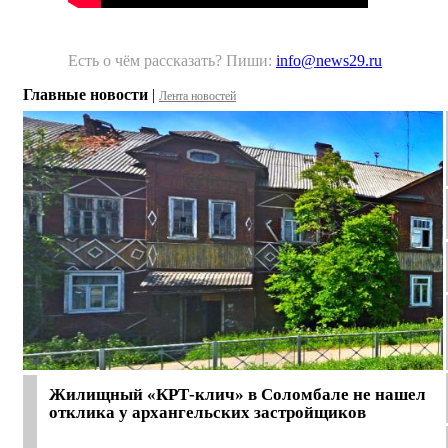
Есть о чём рассказать? Пиши:
info@news29.ru
Главные новости
|
Лента новостей
Жилищный «КРТ-клич» в Соломбале не нашел
отклика у архангельских застройщиков