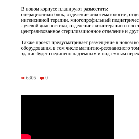
В новом корпусе планируют разместить:
операционный блок, отделение онкогематологии, отд
интенсивной терапии, многопрофильный педиатрическ
лучевой диагностики, отделение физиотерапии и восс
централизованное стерилизационное отделение и друг
Также проект предусматривает размещение в новом к
оборудования, в том числе магнитно-резонансного то
здание будет соединено надземным и подземным пере
6305
0