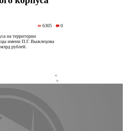
ого корпуса
6305
0
уса на территории
ицы имени П.Г. Выжлецова
 млрд рублей.
<
>