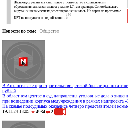
Желающих развивать квартирное строительство с социальными
обременениями на земельном участке 1,7 га в границах Соломбальского
округа из числа местных девелоперов не нашлось. На торги по программе
150
КРТ не поступило ни одной заявки.
0
Новости по теме
|
Общество
В Архангельске при строительстве детской больницы похитил
рублей
В областном центре в суд направлены уголовные дела о хищен
при возведении корпуса медучреждения в рамках нацпроекта «
На скамье подсудимых оказались четверо представителей комм
19.11.24 18:05
4984
2