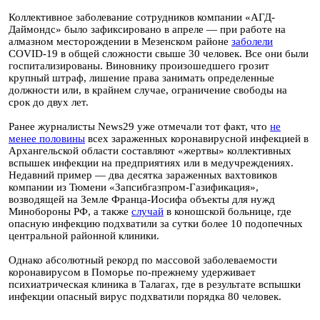
Коллективное заболевание сотрудников компании «АГД-
Даймондс» было зафиксировано в апреле — при работе на
алмазном месторождении в Мезенском районе
заболели
COVID-19 в общей сложности свыше 30 человек. Все они были
госпитализированы. Виновнику произошедшего грозит
крупный штраф, лишение права занимать определенные
должности или, в крайнем случае, ограничение свободы на
срок до двух лет.
Ранее журналисты News29 уже отмечали тот факт, что
не
менее половины
всех зараженных коронавирусной инфекцией в
Архангельской области составляют «жертвы» коллективных
вспышек инфекции на предприятиях или в медучреждениях.
Недавний пример — два десятка зараженных вахтовиков
компании из Тюмени «Запсибгазпром-Газификация»,
возводящей на Земле Франца-Иосифа объекты для нужд
Минобороны РФ, а также
случай
в коношской больнице, где
опасную инфекцию подхватили за сутки более 10 подопечных
центральной районной клиники.
Однако абсолютный рекорд по массовой заболеваемости
коронавирусом в Поморье по-прежнему удерживает
психиатрическая клиника в Талагах, где в результате вспышки
инфекции опасный вирус подхватили порядка 80 человек.