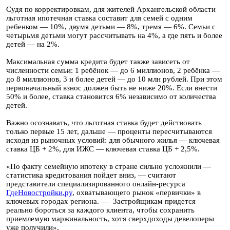
Судя по корректировкам, для жителей Архангельской области
льготная ипотечная ставка составит для семей с одним
ребенком — 10%, двумя детьми — 8%, тремя — 6%. Семьи с
четырьмя детьми могут рассчитывать на 4%, а где пять и более
детей — на 2%.
Максимальная сумма кредита будет также зависеть от
численности семьи: 1 ребёнок — до 6 миллионов, 2 ребёнка —
до 8 миллионов, 3 и более детей — до 10 млн рублей. При этом
первоначальный взнос должен быть не ниже 20%. Если внести
50% и более, ставка становится 6% независимо от количества
детей.
Важно осознавать, что льготная ставка будет действовать
только первые 15 лет, дальше — проценты пересчитываются
исходя из рыночных условий: для обычного жилья — ключевая
ставка ЦБ + 2%, для ИЖС — ключевая ставка ЦБ + 2,5%.
«По факту семейную ипотеку в стране сильно усложнили —
статистика кредитования пойдет вниз, — считают
представители специализированного онлайн-ресурса
ГдеНовостройки.ру
, охватывающего рынок «первички» в
ключевых городах региона. — Застройщикам придется
реально бороться за каждого клиента, чтобы сохранить
приемлемую маржинальность, хотя сверхдоходы девелоперы
уже получили».