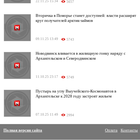
22.11.25 15:34
5657
Вторичка в Поморье станет доступней: власти расширят
круг получателей арктик-займов
09.11.25 13:49
5743
Новодвинск вливается в жилищную гонку наряду с
Архангельском и Северодвинском
11.10.25 23:17
5749
Пустырь на углу Выучейского-Космонавтов в
Архангельске к 2028 году застроят жильем
07.10.25 11:49
2994
Полная версия сайта
Оплата
Контакты