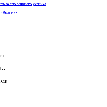
ть за агрессивного ученика
а «Водник»
сти
 Думы
 ТСЖ