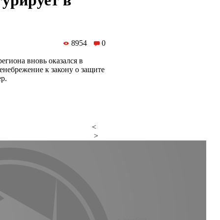
гурирует в
8954
0
егиона вновь оказался в
енебрежение к закону о защите
р.
<
>