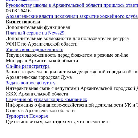
|
Руководству школы в Архангельской области пришлось ответи
06.08.26
416
Архангельские власти исключили закрытие хоккейного клуб
Бизнес новости
Дополнительный функционал
Платный сервис на News29
Дополнительные возможности для пользователей ресурса
УФНС по Архангельской области
Узнай свою задолженность
Текущая задолженность перед бюджетом в режиме on-line
Минздрав Архангельской области
On-line регистратура
Запись к врачам-специалистам медучреждений города и обла
Архангельская городская Дума
Задать вопрос депутату
Интерактивная связь с депутатами Архангельской городской
ЖКХ Архангельской области
Сведения об управляющих компаниях
Информация о финансово-хозяйственной деятельности УК и
Отдых в Архангельской области
Турпортал Поморья
Где остановиться, как отдохнуть, что посмотреть