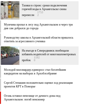
Тазики в строю: сроки подключения
горячей воды в Архангельске снова
1753
перенесли
2
Мужчина пропал в лесу под Архангельском и через три
дня сам добрался до города
Руководству школы в Архангельской области пришлось
ответить за агрессивного ученика
На въезде в Северодвинск пообещали
избавить водителей от многокилометровых
1192
пробок
0
Молодой миллиардер-единоросс стал богатейшим
кандидатом на выборах в Архоблсобрание
Сергей Степашин положительно оценил ход реализации
проектов КРТ в Поморье
Огонь оставил пепелище от дачного дома под
Архангельском: погиб пенсионер