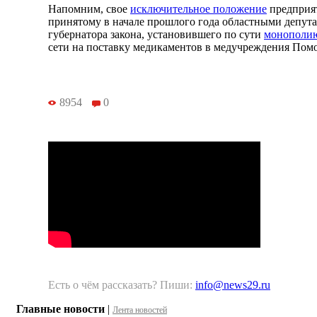
Напомним, свое
исключительное положение
предприят
принятому в начале прошлого года областными депут
губернатора закона, установившего по сути
монополи
сети на поставку медикаментов в медучреждения Помо
8954
0
Есть о чём рассказать? Пиши:
info@news29.ru
Главные новости
|
Лента новостей