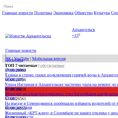
Главные новости
Политика
Экономика
Общество
Культура
Спо
Полная версия сайта
Архангельск
o
+15
08 августа, сб
Главные новости
|
ВК
|
YouTube
|
Мобильная версия
Политика
|
ТОП 7
читаемые
|
обсуждаемые
Экономика
07.08.26
903
|
Тазики в строю: сроки подключения горячей воды в Архангел
Общество
06.08.26
756
|
Улица Нагорная в Архангельске частично ушла на ремонт до 
Культура
07.08.26
618
|
Молодой миллиардер-единоросс стал богатейшим кандидатом
Спорт
07.08.26
561
|
На въезде в Северодвинск пообещали избавить водителей от
Происшествия
06.08.26
555
|
Жилищный «КРТ-клич» в Соломбале не нашел отклика у арх
Бизнес новости
07.08.26
422