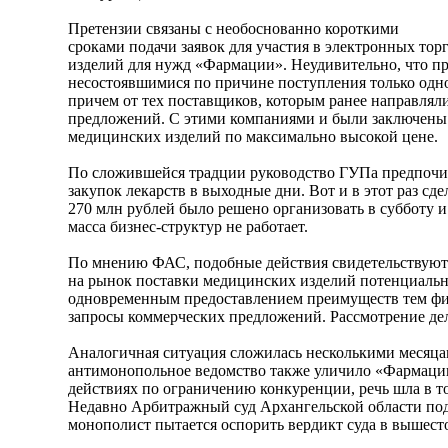
Претензии связаны с необоснованно короткими
сроками подачи заявок для участия в электронных тор
изделий для нужд «Фармации». Неудивительно, что 
несостоявшимися по причине поступления только одно
причем от тех поставщиков, которым ранее направлял
предложений. С этими компаниями и были заключены 
медицинских изделий по максимально высокой цене.
По сложившейся традции руководство ГУПа предпочит
закупок лекарств в выходные дни. Вот и в этот раз сд
270 млн рублей было решено организовать в субботу и 
масса бизнес-структур не работает.
По мнению ФАС, подобные действия свидетельствуют 
на рынок поставки медицинских изделий потенциаль
одновременным предоставлением преимуществ тем фи
запросы коммерческих предложений. Рассмотрение дел
Аналогичная ситуация сложилась несколькими месяцам
антимонопольное ведомство также уличило «Фармаци
действиях по ограничению конкуренции, речь шла в то
Недавно Арбитражный суд Архангельской области по
монополист пытается оспорить вердикт суда в вышес