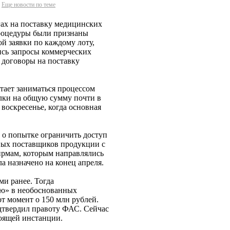
Еще новости по теме
гах на поставку медицинских
процедуры были признаны
й заявки по каждому лоту,
ись запросы коммерческих
договоры на поставку
ает заниматься процессом
елки на общую сумму почти в
воскресенье, когда основная
о попытке ограничить доступ
ных поставщиков продукции с
рмам, которым направлялись
а назначено на конец апреля.
и ранее. Тогда
ю» в необоснованных
т момент о 150 млн рублей.
дтвердил правоту ФАС. Сейчас
тоящей инстанции.