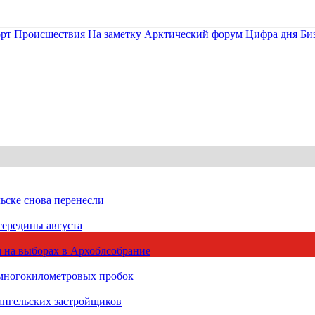
рт
Происшествия
На заметку
Арктический форум
Цифра дня
Би
ьске снова перенесли
середины августа
 на выборах в Архоблсобрание
 многокилометровых пробок
ангельских застройщиков