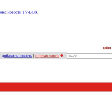
знес новости
TV-BOX
Контакт
войти
добавить новость
|
горячая линия