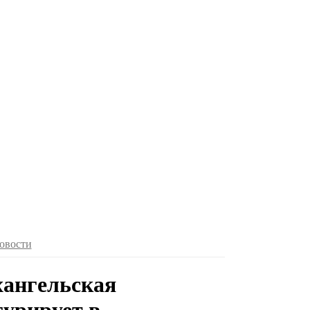
овости
хангельская