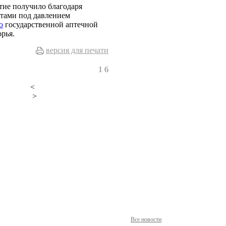
ие получило благодаря
атами под давлением
ю
государственной аптечной
рья.
версия для печати
1
6
<
>
Все новости