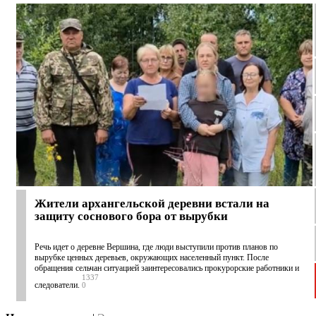
Жители архангельской деревни встали на
защиту соснового бора от вырубки
Речь идет о деревне Вершина, где люди выступили против планов по
вырубке ценных деревьев, окружающих населенный пункт. После
обращения сельчан ситуацией заинтересовались прокурорские работники и
1337
следователи.
0