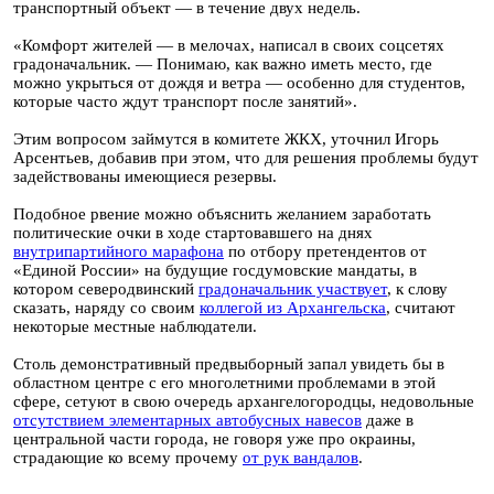
транспортный объект — в течение двух недель.
«Комфорт жителей — в мелочах, написал в своих соцсетях
градоначальник. — Понимаю, как важно иметь место, где
можно укрыться от дождя и ветра — особенно для студентов,
которые часто ждут транспорт после занятий».
Этим вопросом займутся в комитете ЖКХ, уточнил Игорь
Арсентьев, добавив при этом, что для решения проблемы будут
задействованы имеющиеся резервы.
Подобное рвение можно объяснить желанием заработать
политические очки в ходе стартовавшего на днях
внутрипартийного марафона
по отбору претендентов от
«Единой России» на будущие госдумовские мандаты, в
котором северодвинский
градоначальник участвует
, к слову
сказать, наряду со своим
коллегой из Архангельска
, считают
некоторые местные наблюдатели.
Столь демонстративный предвыборный запал увидеть бы в
областном центре с его многолетними проблемами в этой
сфере, сетуют в свою очередь архангелогородцы, недовольные
отсутствием элементарных автобусных навесов
даже в
центральной части города, не говоря уже про окраины,
страдающие ко всему прочему
от рук вандалов
.