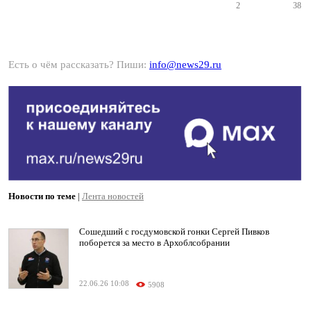
2
38
Есть о чём рассказать? Пиши:
info@news29.ru
Новости по теме
|
Лента новостей
Сошедший с госдумовской гонки Сергей Пивков
поборется за место в Архоблсобрании
22.06.26 10:08
5908