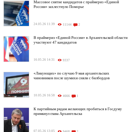
Массовое снятие кандидатов с праймериз «Единой
России» захлестнуло Поморье
24.05.26 11:39
11144
2
В праймериз «Единой России» в Архангельской области
участвуют 47 кандидатов
16.05.26 14:31
9337
«Ликующих» по случаю 9 мая архангельских
чиновников после шумихи сняли с билбордов
10.05.26 16:58
4666
1
К партийным рядам желающих пробиться в Госдуму
примкнул глава Архангельска
07.05.26 13:05
9468
2