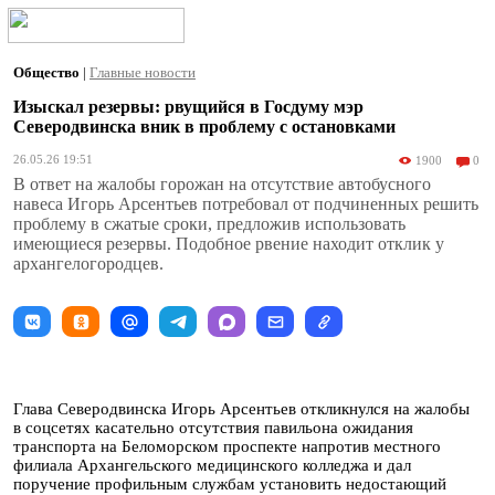
Общество
|
Главные новости
Изыскал резервы: рвущийся в Госдуму мэр
Северодвинска вник в проблему с остановками
26.05.26 19:51
1900
0
В ответ на жалобы горожан на отсутствие автобусного
навеса Игорь Арсентьев потребовал от подчиненных решить
проблему в сжатые сроки, предложив использовать
имеющиеся резервы. Подобное рвение находит отклик у
архангелогородцев.
Глава Северодвинска Игорь Арсентьев откликнулся на жалобы
в соцсетях касательно отсутствия павильона ожидания
транспорта на Беломорском проспекте напротив местного
филиала Архангельского медицинского колледжа и дал
поручение профильным службам установить недостающий