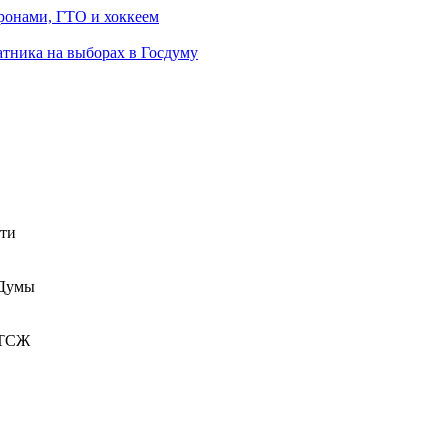
ронами, ГТО и хоккеем
атника на выборах в Госдуму
сти
 Думы
 ТСЖ