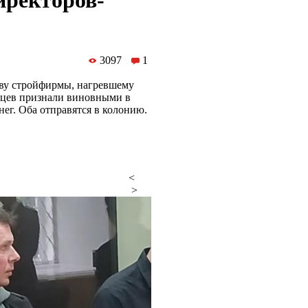
иректоров-
3097
1
тву стройфирмы, нагревшему
нцев признали виновными в
ег. Оба отправятся в колонию.
<
>