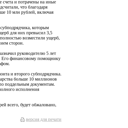
 счета и потрачены на иные
дсчитали, что благодаря
е 10 млн рублей, включая
 субподрядчика, которым
щерб для них превысил 3,5
 полностью возместили ущерб,
нием сторон.
назначил руководителю 5 лет
й. Его финансовому помощнику
афом.
онта и второго субподрядчика.
дарства больше 10 миллионов
 по поддельным документам.
 полного исполнения
рей всего, будет обжаловано,
версия для печати