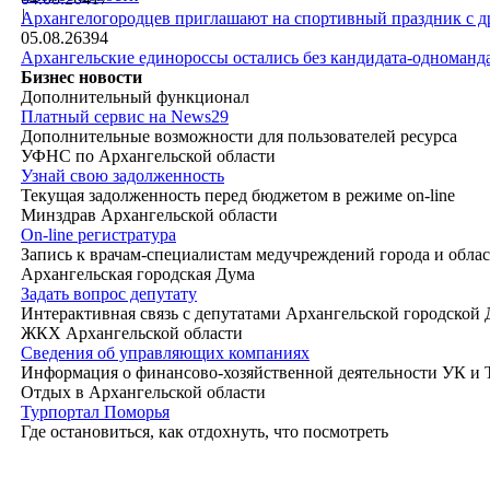
|
Архангелогородцев приглашают на спортивный праздник с д
05.08.26
394
Архангельские единороссы остались без кандидата-одноманд
Бизнес новости
Дополнительный функционал
Платный сервис на News29
Дополнительные возможности для пользователей ресурса
УФНС по Архангельской области
Узнай свою задолженность
Текущая задолженность перед бюджетом в режиме on-line
Минздрав Архангельской области
On-line регистратура
Запись к врачам-специалистам медучреждений города и обла
Архангельская городская Дума
Задать вопрос депутату
Интерактивная связь с депутатами Архангельской городской
ЖКХ Архангельской области
Сведения об управляющих компаниях
Информация о финансово-хозяйственной деятельности УК и
Отдых в Архангельской области
Турпортал Поморья
Где остановиться, как отдохнуть, что посмотреть