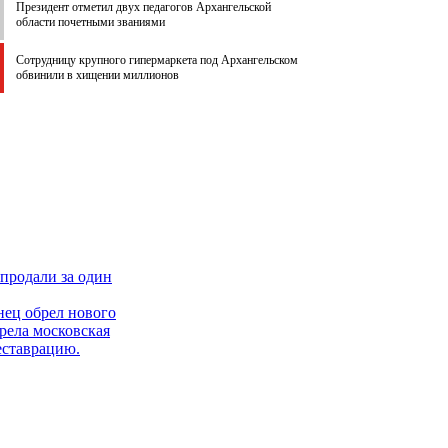
Президент отметил двух педагогов Архангельской
области почетными званиями
Сотрудницу крупного гипермаркета под Архангельском
обвинили в хищении миллионов
продали за один
нец обрел нового
рела московская
еставрацию.