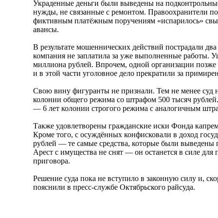
Украденные деньги были выведены на подконтрольные
нужды, не связанные с ремонтом. Правоохранители по
фиктивным платёжным поручениям «испарилось» свыш
авансы.
В результате мошеннических действий пострадали два
компания не заплатила за уже выполненные работы. У
миллиона рублей. Впрочем, одной организации позже
и в этой части уголовное дело прекратили за примире
Свою вину фигуранты не признали. Тем не менее суд 
колонии общего режима со штрафом 500 тысяч рубле
— 6 лет колонии строгого режима с аналогичным штр
Также удовлетворены гражданские иски Фонда капрем
Кроме того, с осуждённых конфисковали в доход госу
рублей — те самые средства, которые были выведены
Арест с имущества не снят — он останется в силе для
приговора.
Решение суда пока не вступило в законную силу и, ско
пояснили в пресс-службе Октябрьского райсуда.