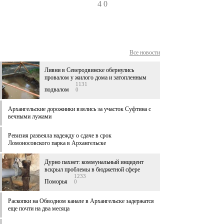
4
0
Все новости
Ливни в Северодвинске обернулись
провалом у жилого дома и затопленным
1131
подвалом
0
Архангельские дорожники взялись за участок Суфтина с
вечными лужами
Ревизия развеяла надежду о сдаче в срок
Ломоносовского парка в Архангельске
Дурно пахнет: коммунальный инцидент
вскрыл проблемы в бюджетной сфере
1233
Поморья
0
Раскопки на Обводном канале в Архангельске задержатся
еще почти на два месяца