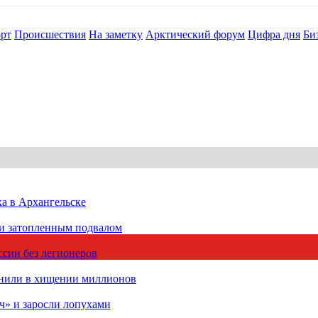
рт
Происшествия
На заметку
Арктический форум
Цифра дня
Би
ка в Архангельске
 и затопленным подвалом
сии без легионеров
инили в хищении миллионов
ч» и заросли лопухами