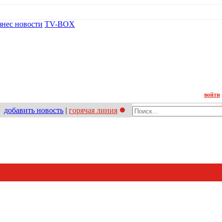
знес новости
TV-BOX
Контакт
войти
добавить новость
|
горячая линия