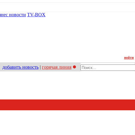
знес новости
TV-BOX
Контакт
войти
добавить новость
|
горячая линия