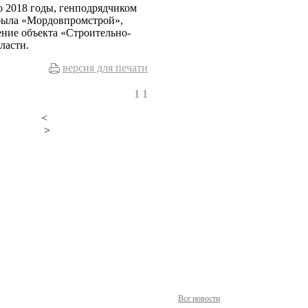
о 2018 годы, генподрядчиком
 была «Мордовпромстрой»,
ение объекта «Строительно-
ласти.
версия для печати
1
1
<
>
Все новости