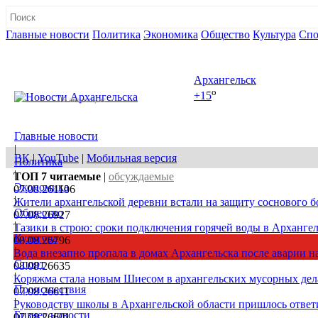
Главные новости
Политика
Экономика
Общество
Культура
Спо
Полная версия сайта
Архангельск
o
+15
09 августа, вс
Главные новости
|
ВК
|
YouTube
|
Мобильная версия
Политика
|
ТОП 7
читаемые
|
обсуждаемые
Экономика
07.08.26
1106
|
Жители архангельской деревни встали на защиту соснового б
Общество
07.08.26
927
|
Тазики в строю: сроки подключения горячей воды в Архангел
Культура
08.08.26
796
|
Вода внезапно пропала в домах Архангельска после аварии на
Спорт
08.08.26
635
|
Коряжма стала новым Шиесом в архангельских мусорных дел
Происшествия
07.08.26
611
|
Руководству школы в Архангельской области пришлось ответи
Бизнес новости
07.08.26
601