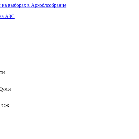
 на выборах в Архоблсобрание
 на АЗС
сти
 Думы
 ТСЖ