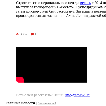
Строительство перинатального центра
велось
с 2014 п
выступала госкорпорация «Ростех». Субподрядчиком
затем договор с ней был расторгнут. Завершала возвед
производственная компания – А» из Ленинградской об
3367
1
Есть о чём рассказать? Пиши:
info@news29.ru
Главные новости
|
Лента новостей