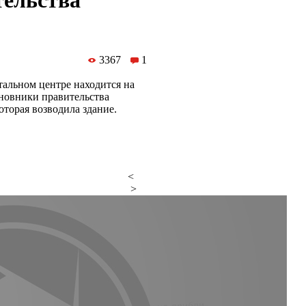
тельства
3367
1
тальном центре находится на
иновники правительства
оторая возводила здание.
<
>