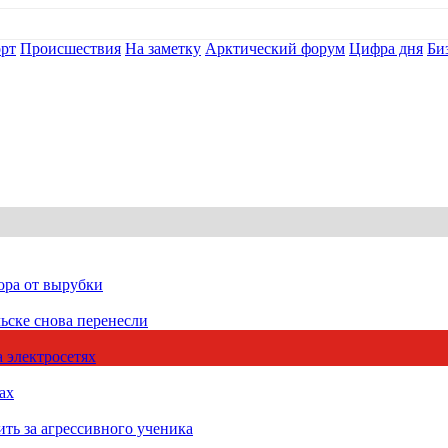
рт
Происшествия
На заметку
Арктический форум
Цифра дня
Би
ора от вырубки
ьске снова перенесли
 электросетях
ах
ть за агрессивного ученика