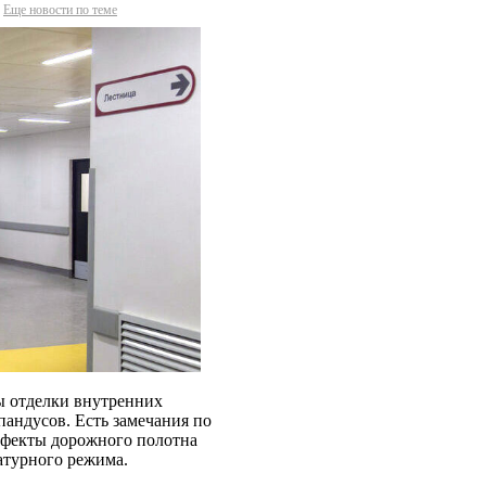
Еще новости по теме
ы отделки внутренних
андусов. Есть замечания по
ефекты дорожного полотна
атурного режима.