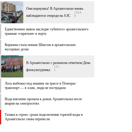
Они вернулись! В Архангельске вновь
1424
наблюдаются очереди на АЗС
0
Единственное живое наследие «убитого» архангельского
трамвая «спрятали» в порту
Коряжма стала новым Шиесом в архангельских
мусорных делах
В Архангельске c размахом отметили День
215
физкультурника
1
Лось выбежал под машину на трассе в Поморье:
транспорт — в хлам, люди не пострадали
Вода внезапно пропала в домах Архангельска после
аварии на электросетях
Тазики в строю: сроки подключения горячей воды в
Архангельске снова перенесли