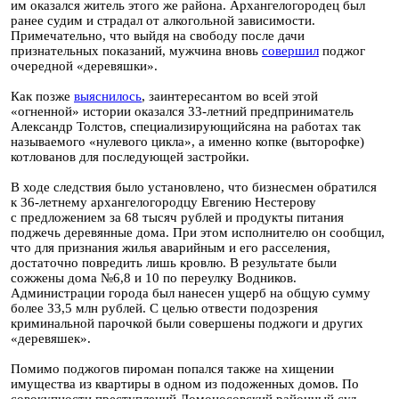
им оказался житель этого же района. Архангелогородец был
ранее судим и страдал от алкогольной зависимости.
Примечательно, что выйдя на свободу после дачи
признательных показаний, мужчина вновь
совершил
поджог
очередной «деревяшки».
Как позже
выяснилось
, заинтересантом во всей этой
«огненной» истории оказался 33-летний предприниматель
Александр Толстов, специализирующийсяна на работах так
называемого «нулевого цикла», а именно копке (выторофке)
котлованов для последующей застройки.
В ходе следствия было установлено, что бизнесмен обратился
к 36-летнему архангелогородцу Евгению Нестерову
с предложением за 68 тысяч рублей и продукты питания
поджечь деревянные дома. При этом исполнителю он сообщил,
что для признания жилья аварийным и его расселения,
достаточно повредить лишь кровлю. В результате были
сожжены дома №6,8 и 10 по переулку Водников.
Администрации города был нанесен ущерб на общую сумму
более 33,5 млн рублей. С целью отвести подозрения
криминальной парочкой были совершены поджоги и других
«деревяшек».
Помимо поджогов пироман попался также на хищении
имущества из квартиры в одном из подоженных домов. По