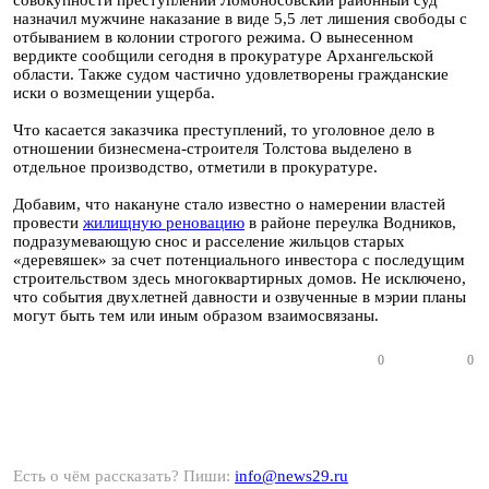
совокупности преступлений Ломоносовский районный суд
назначил мужчине наказание в виде 5,5 лет лишения свободы с
отбыванием в колонии строгого режима. О вынесенном
вердикте сообщили сегодня в прокуратуре Архангельской
области. Также судом частично удовлетворены гражданские
иски о возмещении ущерба.
Что касается заказчика преступлений, то уголовное дело в
отношении бизнесмена-строителя Толстова выделено в
отдельное производство, отметили в прокуратуре.
Добавим, что накануне стало известно о намерении властей
провести
жилищную реновацию
в районе переулка Водников,
подразумевающую снос и расселение жильцов старых
«деревяшек» за счет потенциального инвестора с последущим
строительством здесь многоквартирных домов. Не исключено,
что события двухлетней давности и озвученные в мэрии планы
могут быть тем или иным образом взаимосвязаны.
0
0
Есть о чём рассказать? Пиши:
info@news29.ru