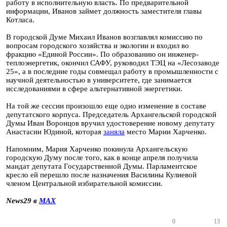
работу в исполнительную власть. По предварительной
информации, Иванов займет должность заместителя главы
Котласа.
В городской Думе Михаил Иванов возглавлял комиссию по
вопросам городского хозяйства и экологии и входил во
фракцию «Единой России». По образованию он инженер-
теплоэнергетик, окончил САФУ, руководил ТЭЦ на «Лесозаводе
25», а в последние годы совмещал работу в промышленности с
научной деятельностью в университете, где занимается
исследованиями в сфере альтернативной энергетики.
На той же сессии произошло еще одно изменение в составе
депутатского корпуса. Председатель Архангельской городской
Думы Иван Воронцов вручил удостоверение новому депутату
Анастасии Юдиной, которая
заняла
место Марии Харченко.
Напомним, Мария Харченко покинула Архангельскую
городскую Думу после того, как в конце апреля получила
мандат депутата Государственной Думы. Парламентское
кресло ей перешло после назначения Василины Кулиевой
членом Центральной избирательной комиссии.
News29 в
MAX
0
13