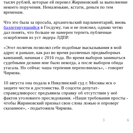
тысяч рублей, которые ей перевел Жириновский за выполнение
некоего поручения. Немаленькие, кстати, деньги по тем
временам.
Что это была за просьба, архангельский парламентарий, вновь
баллотирующийся
в Госдуму, так и не пояснил, однако четко
дал понять, что больше не намерен терпеть публичные
оскорбления из уст лидера ЛДПР.
«Этот политик позволял себе подобные высказывания в мой
адрес и раньше, как раз во время различных предвыборных
кампаний, начиная с 2016 года. Во время выборов заниматься
судебными делами мне было некогда, а после выборов обида
угасала. Но сейчас чаша терпения переполнилась», - говорит
Чиркова.
10 августа она подала в Никулинский суд г. Москвы иск о
защите чести и достоинства. В соцсети депутат-
справедливоросс предъявила справку об отсутствии у неё
фактов уголовного преследования. «Наши требования просты -
чтобы Жириновский признал свои слова ложью и опроверг
сказанное», - подытожила Чиркова.
3
6