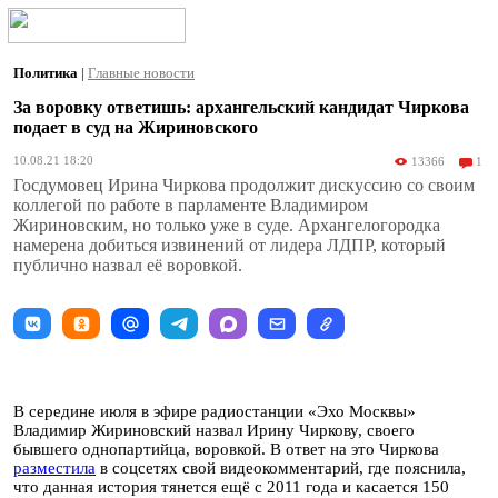
Политика
|
Главные новости
За воровку ответишь: архангельский кандидат Чиркова
подает в суд на Жириновского
10.08.21 18:20
13366
1
Госдумовец Ирина Чиркова продолжит дискуссию со своим
коллегой по работе в парламенте Владимиром
Жириновским, но только уже в суде. Архангелогородка
намерена добиться извинений от лидера ЛДПР, который
публично назвал её воровкой.
В середине июля в эфире радиостанции «Эхо Москвы»
Владимир Жириновский назвал Ирину Чиркову, своего
бывшего однопартийца, воровкой. В ответ на это Чиркова
разместила
в соцсетях свой видеокомментарий, где пояснила,
что данная история тянется ещё с 2011 года и касается 150