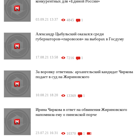
конкурентных для «Единой России»
03.09.21 13:37
4845
1
Александр Цыбульский оказался среди
губернаторов-«паровозов» на выборах в Госдуму
17.08.21 13:58
7216
1
За воровку ответишь: архангельский кандидат Чиркова
подает в суд на Жириновского
10.08.21 18:20
13369
1
Ирина Чиркова в ответ на обвинения Жириновского
напомнила ему о пинежской порче
23.07.21 16:31
10370
1