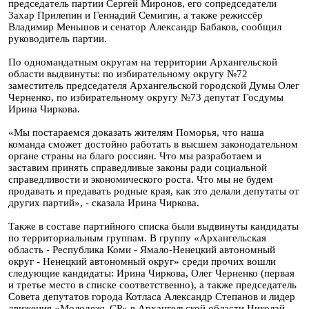
председатель партии Сергей Миронов, его сопредседатели
Захар Прилепин и Геннадий Семигин, а также режиссёр
Владимир Меньшов и сенатор Александр Бабаков, сообщил
руководитель партии.
По одномандатным округам на территории Архангельской
области выдвинуты: по избирательному округу №72
заместитель председателя Архангельской городской Думы Олег
Черненко, по избирательному округу №73 депутат Госдумы
Ирина Чиркова.
«Мы постараемся доказать жителям Поморья, что наша
команда сможет достойно работать в высшем законодательном
органе страны на благо россиян. Что мы разработаем и
заставим принять справедливые законы ради социальной
справедливости и экономического роста. Что мы не будем
продавать и предавать родные края, как это делали депутаты от
других партий», - сказала Ирина Чиркова.
Также в составе партийного списка были выдвинуты кандидаты
по территориальным группам. В группу «Архангельская
область - Республика Коми - Ямало-Ненецкий автономный
округ - Ненецкий автономный округ» среди прочих вошли
следующие кандидаты: Ирина Чиркова, Олег Черненко (первая
и третье место в списке соответственно), а также председатель
Совета депутатов города Котласа Александр Степанов и лидер
движения «Молодежь СР» в Архангельской области Николай