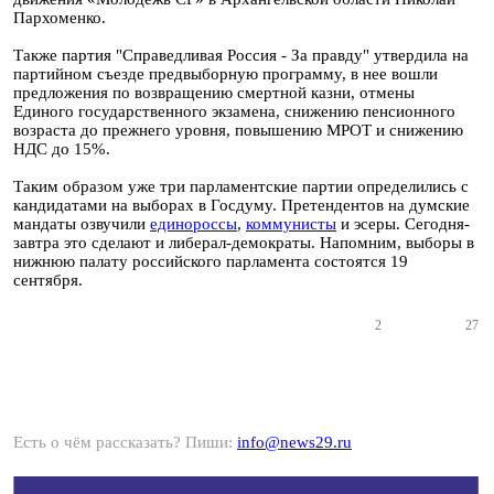
Пархоменко.
Также партия "Справедливая Россия - За правду" утвердила на
партийном съезде предвыборную программу, в нее вошли
предложения по возвращению смертной казни, отмены
Единого государственного экзамена, снижению пенсионного
возраста до прежнего уровня, повышению МРОТ и снижению
НДС до 15%.
Таким образом уже три парламентские партии определились с
кандидатами на выборах в Госдуму. Претендентов на думские
мандаты озвучили
единороссы
,
коммунисты
и эсеры. Сегодня-
завтра это сделают и либерал-демократы. Напомним, выборы в
нижнюю палату российского парламента состоятся 19
сентября.
2
27
Есть о чём рассказать? Пиши:
info@news29.ru