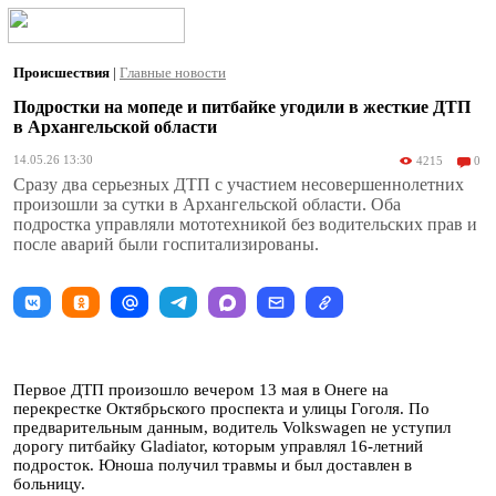
Происшествия
|
Главные новости
Подростки на мопеде и питбайке угодили в жесткие ДТП
в Архангельской области
14.05.26 13:30
4215
0
Сразу два серьезных ДТП с участием несовершеннолетних
произошли за сутки в Архангельской области. Оба
подростка управляли мототехникой без водительских прав и
после аварий были госпитализированы.
Первое ДТП произошло вечером 13 мая в Онеге на
перекрестке Октябрьского проспекта и улицы Гоголя. По
предварительным данным, водитель Volkswagen не уступил
дорогу питбайку Gladiator, которым управлял 16-летний
подросток. Юноша получил травмы и был доставлен в
больницу.