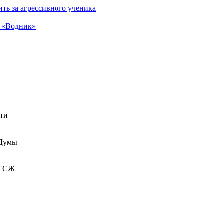
ть за агрессивного ученика
а «Водник»
сти
 Думы
 ТСЖ