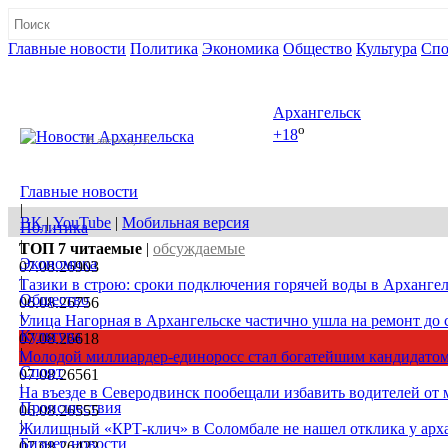
Главные новости
Политика
Экономика
Общество
Культура
Спо
Полная версия сайта
Архангельск
o
+18
08 августа, сб
Главные новости
|
ВК
|
YouTube
|
Мобильная версия
Политика
|
ТОП 7
читаемые
|
обсуждаемые
Экономика
07.08.26
903
|
Тазики в строю: сроки подключения горячей воды в Архангел
Общество
06.08.26
756
|
Улица Нагорная в Архангельске частично ушла на ремонт до 
Культура
07.08.26
618
|
Молодой миллиардер-единоросс стал богатейшим кандидатом
Спорт
07.08.26
561
|
На въезде в Северодвинск пообещали избавить водителей от
Происшествия
06.08.26
555
|
Жилищный «КРТ-клич» в Соломбале не нашел отклика у арх
Бизнес новости
07.08.26
422