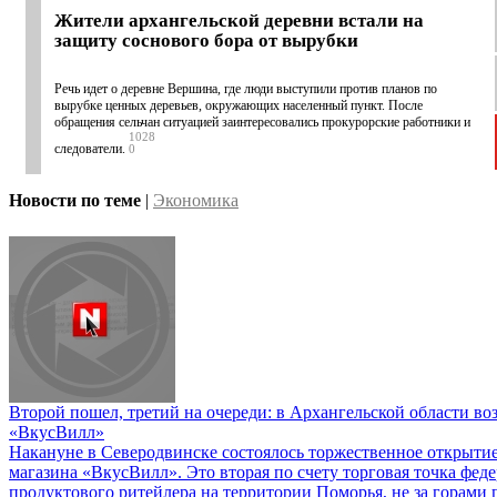
Жители архангельской деревни встали на
защиту соснового бора от вырубки
Речь идет о деревне Вершина, где люди выступили против планов по
вырубке ценных деревьев, окружающих населенный пункт. После
обращения сельчан ситуацией заинтересовались прокурорские работники и
1028
следователи.
0
Новости по теме
|
Экономика
Второй пошел, третий на очереди: в Архангельской области во
«ВкусВилл»
Накануне в Северодвинске состоялось торжественное открыти
магазина «ВкусВилл». Это вторая по счету торговая точка фед
продуктового ритейлера на территории Поморья, не за горами 