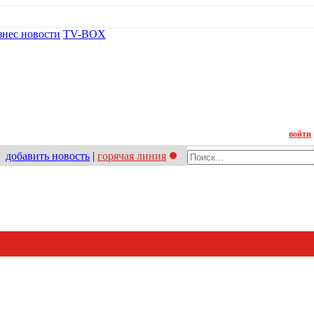
знес новости
TV-BOX
Контакт
войти
добавить новость
|
горячая линия