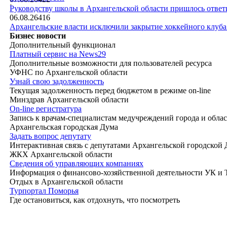
|
Руководству школы в Архангельской области пришлось ответи
06.08.26
416
Архангельские власти исключили закрытие хоккейного клуб
Бизнес новости
Дополнительный функционал
Платный сервис на News29
Дополнительные возможности для пользователей ресурса
УФНС по Архангельской области
Узнай свою задолженность
Текущая задолженность перед бюджетом в режиме on-line
Минздрав Архангельской области
On-line регистратура
Запись к врачам-специалистам медучреждений города и обла
Архангельская городская Дума
Задать вопрос депутату
Интерактивная связь с депутатами Архангельской городской
ЖКХ Архангельской области
Сведения об управляющих компаниях
Информация о финансово-хозяйственной деятельности УК и
Отдых в Архангельской области
Турпортал Поморья
Где остановиться, как отдохнуть, что посмотреть