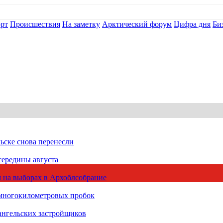
рт
Происшествия
На заметку
Арктический форум
Цифра дня
Би
ьске снова перенесли
середины августа
 на выборах в Архоблсобрание
 многокилометровых пробок
ангельских застройщиков