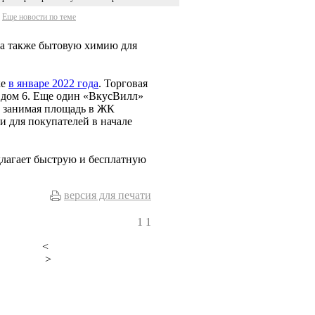
Еще новости по теме
 а также бытовую химию для
ке
в январе 2022 года
. Торговая
я, дом 6. Еще один «ВкусВилл»
, занимая площадь в ЖК
и для покупателей в начале
длагает быструю и бесплатную
версия для печати
1
1
<
>