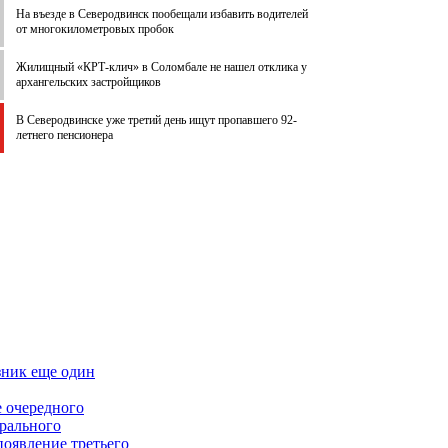
На въезде в Северодвинск пообещали избавить водителей
от многокилометровых пробок
Жилищный «КРТ-клич» в Соломбале не нашел отклика у
архангельских застройщиков
В Северодвинске уже третий день ищут пропавшего 92-
летнего пенсионера
зник еще один
е очередного
ерального
появление третьего