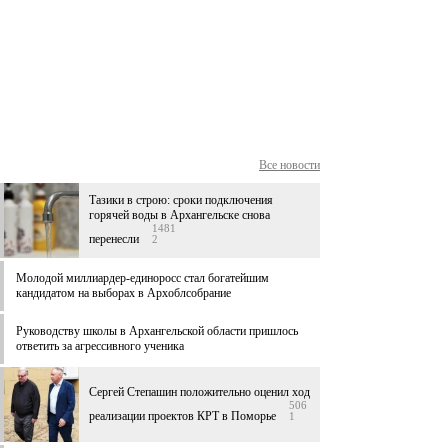
Все новости
Тазики в строю: сроки подключения
горячей воды в Архангельске снова
1481
перенесли
2
Молодой миллиардер-единоросс стал богатейшим
кандидатом на выборах в Архоблсобрание
Руководству школы в Архангельской области пришлось
ответить за агрессивного ученика
Сергей Степашин положительно оценил ход
506
реализации проектов КРТ в Поморье
1