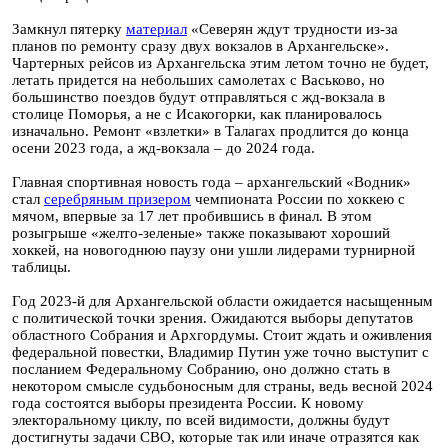
Замкнул пятерку
материал
«Северян ждут трудности из-за
планов по ремонту сразу двух вокзалов в Архангельске».
Чартерных рейсов из Архангельска этим летом точно не будет,
летать придется на небольших самолетах с Васьково, но
большинство поездов будут отправляться с жд-вокзала в
столице Поморья, а не с Исакогорки, как планировалось
изначально. Ремонт «взлетки» в Талагах продлится до конца
осени 2023 года, а жд-вокзала – до 2024 года.
Главная спортивная новость года – архангельский «Водник»
стал
серебряным призером
чемпионата России по хоккею с
мячом, впервые за 17 лет пробившись в финал. В этом
розыгрыше «желто-зеленые» также показывают хороший
хоккей, на новогоднюю паузу они ушли лидерами турнирной
таблицы.
Год 2023-й для Архангельской области ожидается насыщенным
с политической точки зрения. Ожидаются выборы депутатов
областного Собрания и Архгордумы. Стоит ждать и оживления
федеральной повестки, Владимир Путин уже точно выступит с
посланием Федеральному Собранию, оно должно стать в
некотором смысле судьбоносным для страны, ведь весной 2024
года состоятся выборы президента России. К новому
электоральному циклу, по всей видимости, должны будут
достигнуты задачи СВО, которые так или иначе отразятся как