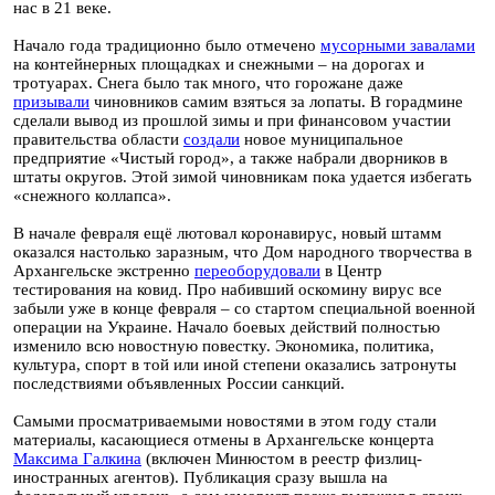
нас в 21 веке.
Начало года традиционно было отмечено
мусорными завалами
на контейнерных площадках и снежными – на дорогах и
тротуарах. Снега было так много, что горожане даже
призывали
чиновников самим взяться за лопаты. В горадмине
сделали вывод из прошлой зимы и при финансовом участии
правительства области
создали
новое муниципальное
предприятие «Чистый город», а также набрали дворников в
штаты округов. Этой зимой чиновникам пока удается избегать
«снежного коллапса».
В начале февраля ещё лютовал коронавирус, новый штамм
оказался настолько заразным, что Дом народного творчества в
Архангельске экстренно
переоборудовали
в Центр
тестирования на ковид. Про набивший оскомину вирус все
забыли уже в конце февраля – со стартом специальной военной
операции на Украине. Начало боевых действий полностью
изменило всю новостную повестку. Экономика, политика,
культура, спорт в той или иной степени оказались затронуты
последствиями объявленных России санкций.
Самыми просматриваемыми новостями в этом году стали
материалы, касающиеся отмены в Архангельске концерта
Максима Галкина
(включен Минюстом в реестр физлиц-
иностранных агентов). Публикация сразу вышла на