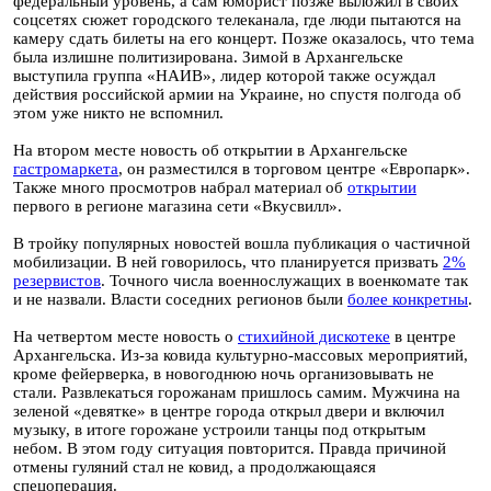
федеральный уровень, а сам юморист позже выложил в своих
соцсетях сюжет городского телеканала, где люди пытаются на
камеру сдать билеты на его концерт. Позже оказалось, что тема
была излишне политизирована. Зимой в Архангельске
выступила группа «НАИВ», лидер которой также осуждал
действия российской армии на Украине, но спустя полгода об
этом уже никто не вспомнил.
На втором месте новость об открытии в Архангельске
гастромаркета
, он разместился в торговом центре «Европарк».
Также много просмотров набрал материал об
открытии
первого в регионе магазина сети «Вкусвилл».
В тройку популярных новостей вошла публикация о частичной
мобилизации. В ней говорилось, что планируется призвать
2%
резервистов
. Точного числа военнослужащих в военкомате так
и не назвали. Власти соседних регионов были
более конкретны
.
На четвертом месте новость о
стихийной дискотеке
в центре
Архангельска. Из-за ковида культурно-массовых мероприятий,
кроме фейерверка, в новогоднюю ночь организовывать не
стали. Развлекаться горожанам пришлось самим. Мужчина на
зеленой «девятке» в центре города открыл двери и включил
музыку, в итоге горожане устроили танцы под открытым
небом. В этом году ситуация повторится. Правда причиной
отмены гуляний стал не ковид, а продолжающаяся
спецоперация.