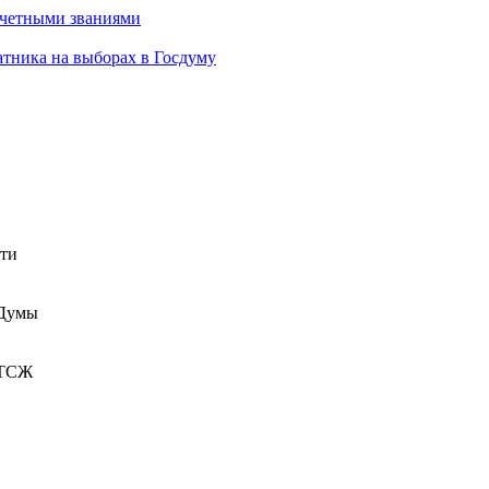
очетными званиями
атника на выборах в Госдуму
сти
 Думы
 ТСЖ