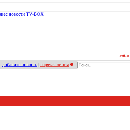
знес новости
TV-BOX
Контакт
войти
добавить новость
|
горячая линия