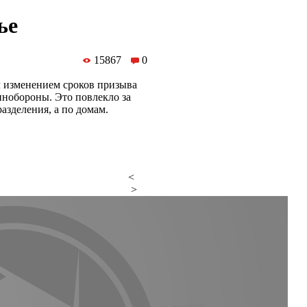
ье
15867
0
л изменением сроков призыва
инобороны. Это повлекло за
азделения, а по домам.
<
>