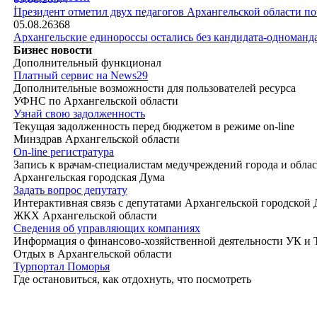
|
Президент отметил двух педагогов Архангельской области п
05.08.26
368
Архангельские единороссы остались без кандидата-одноманд
Бизнес новости
Дополнительный функционал
Платный сервис на News29
Дополнительные возможности для пользователей ресурса
УФНС по Архангельской области
Узнай свою задолженность
Текущая задолженность перед бюджетом в режиме on-line
Минздрав Архангельской области
On-line регистратура
Запись к врачам-специалистам медучреждений города и обла
Архангельская городская Дума
Задать вопрос депутату
Интерактивная связь с депутатами Архангельской городской
ЖКХ Архангельской области
Сведения об управляющих компаниях
Информация о финансово-хозяйственной деятельности УК и
Отдых в Архангельской области
Турпортал Поморья
Где остановиться, как отдохнуть, что посмотреть