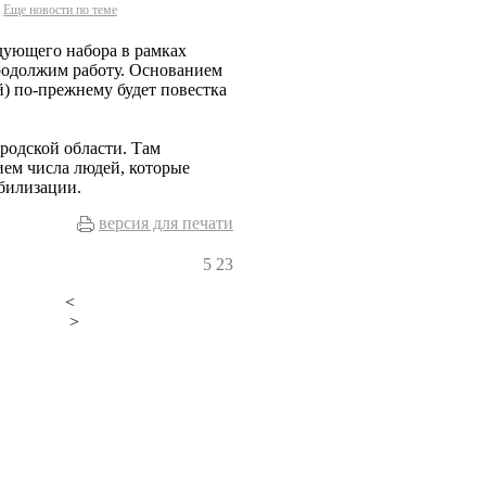
Еще новости по теме
едующего набора в рамках
родолжим работу. Основанием
й) по-прежнему будет повестка
ородской области. Там
ием числа людей, которые
билизации.
версия для печати
5
23
<
>