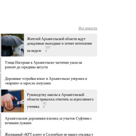
Все новости
Жителей Архангельской области ждут
дождливые выходные и летнее потепление
197
на неделе
0
Улица Нагорная в Архангельске частично ушла на
ремонт до середины августа
Дорожные «стройки века» в Архангельске уперлись в
«кирпич» и заросли лопухами
Руководству школы в Архангельской
области пришлось ответить за агрессивного
82
ученика
0
Архангельские дорожники взялись за участок Суфтина с
вечными лужами
Жилищный «КРТ-клич» в Соломбале не нашел отклика у