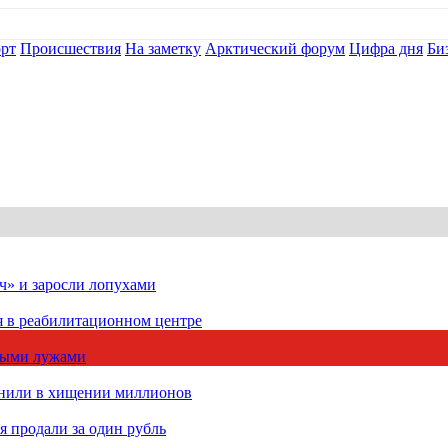
рт
Происшествия
На заметку
Арктический форум
Цифра дня
Би
ч» и заросли лопухами
я в реабилитационном центре
чными лужами
инили в хищении миллионов
 продали за один рубль