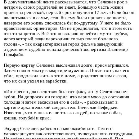
В документальной ленте рассказывается, что Селезнев рос в
детдоме, своих родителей не знает. Большую часть жизни
провел за решеткой, первый срок получил в 17 лет. «Если бы он
воспитывался в семье, если бы ему были привиты ценности,
наверное его жизнь сложилась бы по-другому. У него не было
нравственных ориентиров. Он не предполагал, что в этом есть
что-то запретное. Всё это позволило перейти ему тот рубеж,
через который люди переходили только после большого
голода», - так охарактеризовал героя фильма заведующий
отделением судебно-психиатрической экспертизы Владимир
Гольфайн.
Первую жертву Селезнев выслеживал долго, присматривался.
Затем снял комнату в квартире мужчины. После того, как его
убил, продолжил жить в этом доме, а родственникам сказал,
что их сын уехал на заработки.
«Интересен для следствия был тот факт, что у Селезнева нет
зубов. На допросах он говорил, что варил мясо до состояния
холодца и затем засасывал его в себя», - рассказывает в
картине архангельский следователь Вячеслав Нефедьев.
Известно, что маньяк ел не только людей, но также собак,
кошек, голубей и крыс.
Эдуард Селезнев работал на мясокомбинате. Там его
характеризуют как ответственного, пунктуального сотрудника.