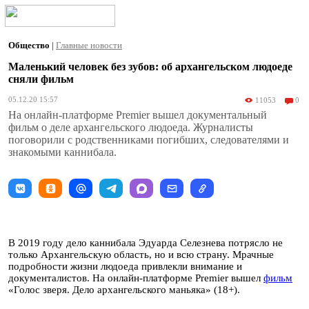
Общество
|
Главные новости
Маленький человек без зубов: об архангельском людоеде
сняли фильм
05.12.20 15:57
11053
0
На онлайн-платформе Premier вышел документальный
фильм о деле архангельского людоеда. Журналисты
поговорили с родственниками погибших, следователями и
знакомыми каннибала.
В 2019 году дело каннибала Эдуарда Селезнева потрясло не
только Архангельскую область, но и всю страну. Мрачные
подробности жизни людоеда привлекли внимание и
документалистов. На онлайн-платформе Premier вышел
фильм
«Голос зверя. Дело архангельского маньяка» (18+).