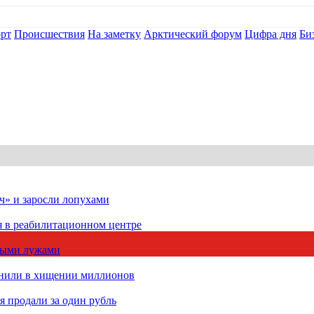
рт
Происшествия
На заметку
Арктический форум
Цифра дня
Би
ч» и заросли лопухами
я в реабилитационном центре
чными лужами
инили в хищении миллионов
 продали за один рубль