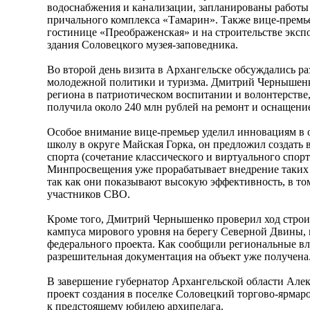
водоснабжения и канализации, запланированы работы
причального комплекса «Тамарин». Также вице-премье
гостинице «Преображенская» и на строительстве экс
здания Соловецкого музея-заповедника.
Во второй день визита в Архангельске обсуждались ра
молодежной политики и туризма. Дмитрий Чернышенк
региона в патриотическом воспитании и волонтерстве,
получила около 240 млн рублей на ремонт и оснащени
Особое внимание вице-премьер уделил инновациям в 
школу в округе Майская Горка, он предложил создать 
спорта (сочетание классического и виртуального спорт
Минпросвещения уже прорабатывает внедрение таких 
так как они показывают высокую эффективность, в то
участников СВО.
Кроме того, Дмитрий Чернышенко проверил ход строи
кампуса мирового уровня на берегу Северной Двины, 
федерального проекта. Как сообщили региональные вл
разрешительная документация на объект уже получена
В завершение губернатор Архангельской области Але
проект создания в поселке Соловецкий торгово-ярма
к предстоящему юбилею архипелага.