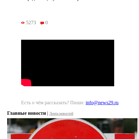
5273
0
Есть о чём рассказать? Пиши:
info@news29.ru
Главные новости
|
Лента новостей