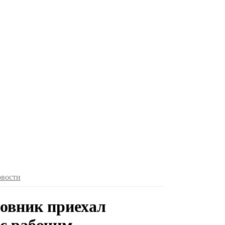
овости
овник приехал