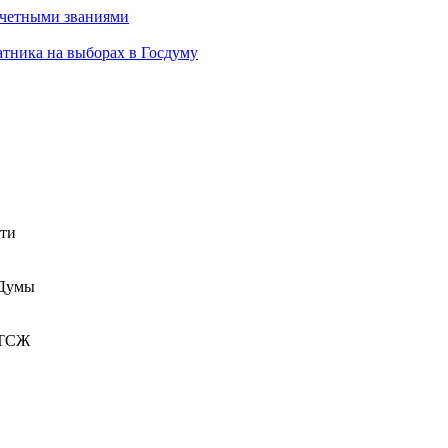
очетными званиями
атника на выборах в Госдуму
сти
 Думы
 ТСЖ