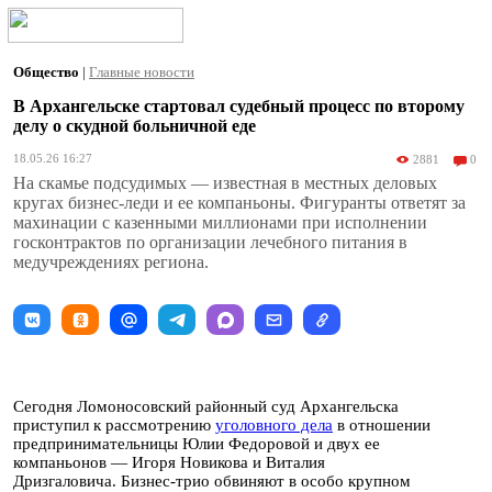
Общество
|
Главные новости
В Архангельске стартовал судебный процесс по второму
делу о скудной больничной еде
18.05.26 16:27
2881
0
На скамье подсудимых — известная в местных деловых
кругах бизнес-леди и ее компаньоны. Фигуранты ответят за
махинации с казенными миллионами при исполнении
госконтрактов по организации лечебного питания в
медучреждениях региона.
Сегодня Ломоносовский районный суд Архангельска
приступил к рассмотрению
уголовного дела
в отношении
предпринимательницы Юлии Федоровой и двух ее
компаньонов — Игоря Новикова и Виталия
Дризгаловича. Бизнес-трио обвиняют в особо крупном