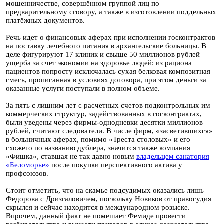
мошенничестве, совершённом группой лиц по
предварительному сговору, а также в изготовлении поддельных
платёжных документов.
Речь идет о финансовых аферах при исполнении госконтрактов
на поставку лечебного питания в архангельские больницы. В
деле фигурируют 17 клиник и свыше 50 миллионов рублей
ущерба за счет экономии на здоровье людей: из рациона
пациентов попросту исключалась сухая белковая композитная
смесь, прописанная в условиях договора, при этом деньги за
оказанные услуги поступали в полном объеме.
За пять с лишним лет с расчетных счетов подконтрольных им
коммерческих структур, задействованных в госконтрактах,
были уведены через фирмы-однодневки десятки миллионов
рублей, считают следователи. В числе фирм, «засветившихся»
в больничных аферах, помимо «Треста столовых» и его
схожего по названию дублера, значится также компания
«Фишка», ставшая не так давно новым
владельцем санатория
«Беломорье»
после покупки перспективного актива у
профсоюзов.
Стоит отметить, что на скамье подсудимых оказались лишь
Федорова с Дризгаловичем, поскольку Новиков от правосудия
скрылся и сейчас находится в международном розыске.
Впрочем, данный факт не помешает Фемиде провести