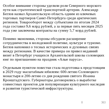
Особое внимание стороны уделили роли Северного морского
пути как стратегической транспортной артерии. Александр
Беглов назвал Архангельскую область одним из ключевых
торговых партнеров Санкт-Петербурга среди арктических
регионов. Товарооборот между субъектами по итогам 2024
года составил 9,6 млрд рублей, а за первые пять месяцев 2025
года уже заключены контракты на сумму 5,7 млрд рублей.
Помимо экономики, стороны обсудили расширение
сотрудничества в молодежной политике, культуре и туризме.
Беглов напомнил о тесных исторических и духовных связях
между регионами. В качестве примера он привел недавний
визит в Петербург учащихся Архангельской школы соловецких
юнг по приглашению на праздник «Алые паруса».
Отдельным пунктом повестки стала подготовка к предстоящим
в 2029 году масштабным юбилеям: 600-летию Соловецкого
монастыря и 200-летию со дня рождения святого Иоанна
Кронштадтского. Губернаторы договорились о выработке
совместных проектов для популяризации культурного наследия
и развития туристической инфраструктуры.
0
363